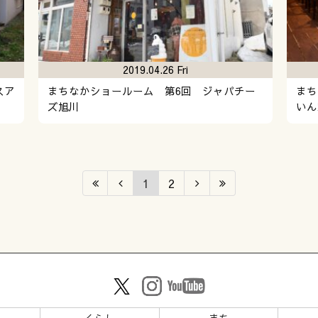
2019.04.26 Fri
スア
まちなかショールーム 第6回 ジャパチー
まち
ズ旭川
いん
1
2
ツ
くらし
まち