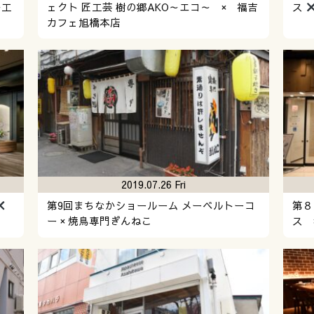
キ工
ェクト 匠工芸 樹の郷AKO～エコ～ × 福吉
ス
カフェ旭橋本店
2019.07.26 Fri
第9回まちなかショールーム メーベルトーコ
第８
ー × 焼鳥専門ぎんねこ
ス 