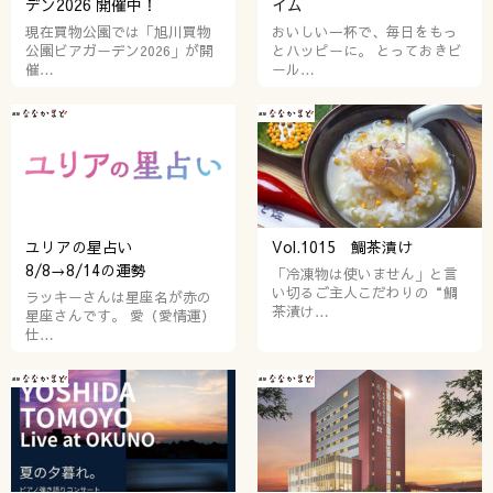
デン2026 開催中！
イム
現在買物公園では「旭川買物
おいしい一杯で、毎日をもっ
公園ビアガーデン2026」が開
とハッピーに。 とっておきビ
催…
ール…
ユリアの星占い
Vol.1015 鯛茶漬け
8/8→8/14の運勢
「冷凍物は使いません」と言
い切るご主人こだわりの“鯛
ラッキーさんは星座名が赤の
茶漬け…
星座さんです。 愛（愛情運）
仕…