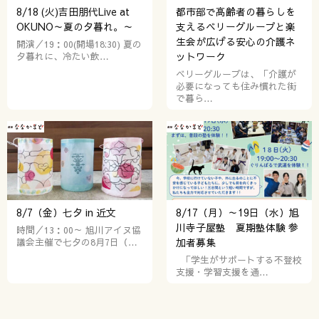
8/18 (火)吉田朋代Live at
都市部で高齢者の暮らしを
OKUNO～夏の夕暮れ。～
支えるベリーグループと楽
生会が広げる安心の介護ネ
開演／19：00(開場18:30) 夏の
夕暮れに、冷たい飲…
ットワーク
ベリーグループは、「介護が
必要になっても住み慣れた街
で暮ら…
8/7（金）七夕 in 近文
8/17（月）～19日（水）旭
川寺子屋塾 夏期塾体験 参
時間／13：00～ 旭川アイヌ協
議会主催で七夕の8月7日（…
加者募集
「学生がサポートする不登校
支援・学習支援を通…