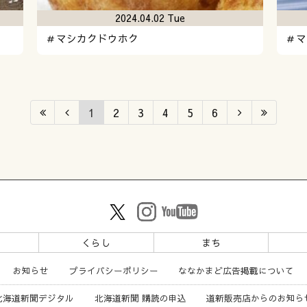
2024.04.02 Tue
＃マシカクドウホク
＃マ
1
2
3
4
5
6
ツ
くらし
まち
お知らせ
プライバシーポリシー
ななかまど広告掲載について
北海道新聞デジタル
北海道新聞 購読の申込
道新販売店からのお知ら