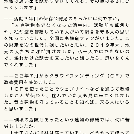
地域の思い出を駅がつなげてくれる。その縁の多さにび
っくりします」
――活動３年目の保存会発足のきっかけは何ですか。
「人や建物も少なくなった添牛内。活動前も草刈り
や、柱や壁を修繕している人がいて駅舎を守る人の思い
を知っていました。全国にも鉄道ファンがいました。こ
の財産を次の世代に残したいと思い、２０１９年末、地
元の人たちに呼び掛けました。私一人ではできないの
で、壊れかけた駅舎を直したいと話したら、思いをくん
でくれました」
――２２年７月からクラウドファンディング（ＣＦ）で
改修費用を集めました。
「ＣＦを使ったことでウェブサイトなどを通じて改修
したことが伝わり、住んでいた人も見に来てくれまし
た。昔の建物を守っていることを知れば、来る人はいる
と思いました」
――倒壊の危険もあったという建物の修繕では、何に苦
労しましたか。
「大工さんが『柱は腐っているし、どうやって建って