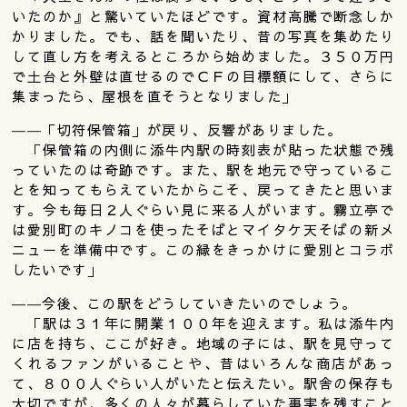
いたのか』と驚いていたほどです。資材高騰で断念しか
かりました。でも、話を聞いたり、昔の写真を集めたり
して直し方を考えるところから始めました。３５０万円
で土台と外壁は直せるのでＣＦの目標額にして、さらに
集まったら、屋根を直そうとなりました」
――「切符保管箱」が戻り、反響がありました。
「保管箱の内側に添牛内駅の時刻表が貼った状態で残
っていたのは奇跡です。また、駅を地元で守っているこ
とを知ってもらえていたからこそ、戻ってきたと思いま
す。今も毎日２人ぐらい見に来る人がいます。霧立亭で
は愛別町のキノコを使ったそばとマイタケ天そばの新メ
ニューを準備中です。この縁をきっかけに愛別とコラボ
したいです」
――今後、この駅をどうしていきたいのでしょう。
「駅は３１年に開業１００年を迎えます。私は添牛内
に店を持ち、ここが好き。地域の子には、駅を見守って
くれるファンがいることや、昔はいろんな商店があっ
て、８００人ぐらい人がいたと伝えたい。駅舎の保存も
大切ですが、多くの人々が暮らしていた事実を残すこと