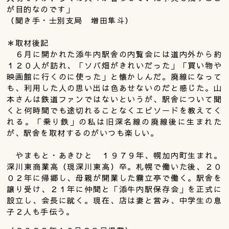
が目的なのです」
（聞き手・士別支局 増田隼斗）
＊取材後記
６月に開かれた添牛内駅舎の内覧会には道内外から約
１２０人が訪れ、「ソバ畑がきれいだった」「買い物や
映画館に行くのに使った」と懐かしんだ。廃線になって
も、利用した人の思い出は色あせないのだと感じた。山
本さんは鉄道ファンではないというが、駅舎について聞
くと何時間でも途切れることなくエピソードを教えてく
れる。「乗り鉄」の私は旧深名線の廃線後に生まれた
が、駅舎を取材するのがいつも楽しい。
やまもと・あきひと １９７９年、幌加内町生まれ。
深川東商業高（現深川東高）卒。札幌で働いた後、２０
０２年に帰郷し、母親が開業した霧立亭で働く。駅舎を
譲り受け、２１年に仲間と「添牛内駅保存会」を正式に
設立し、会長に就く。現在、店は妻と営み、中学生の息
子２人も手伝う。