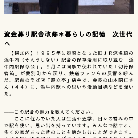
資金募り駅舎改修＊暮らしの記憶 次世代
へ
【幌加内】１９９５年に廃線となった旧ＪＲ深名線の
添牛内（そえうしない）駅舎の保存活用に取り組む「添
牛内駅保存会」。９月には同駅で使われていた「切符保
管箱」が愛別町から戻り、鉄道ファンらの反響を呼ん
だ。駅前のそば店「霧立亭」店主で、会長の山本昭仁さ
ん（４４）に、添牛内駅への思いや活動目標などを聞い
た。
――この駅舎の魅力を教えてください。
「ここに住んでいた人は生活や通学、日々の営みの中
で駅を使い、思い出を持っています。みんなで話すと、
多くの家があった昔のことを懐かしむことができます。