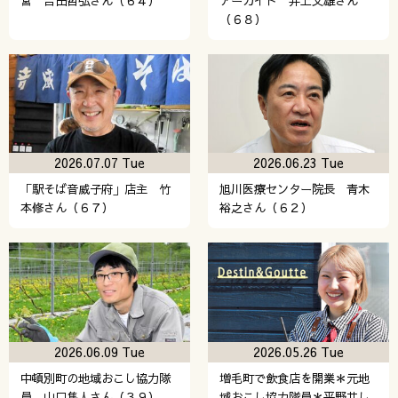
営 吉田哲弘さん（６４）
アーガイド 井上文雄さん
（６８）
2026.07.07 Tue
2026.06.23 Tue
「駅そば音威子府」店主 竹
旭川医療センター院長 青木
本修さん（６７）
裕之さん（６２）
2026.06.09 Tue
2026.05.26 Tue
中頓別町の地域おこし協力隊
増毛町で飲食店を開業＊元地
員 山口隼人さん（３９）
域おこし協力隊員＊平野井し