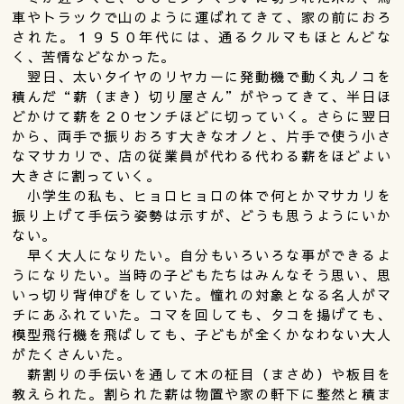
車やトラックで山のように運ばれてきて、家の前におろ
された。１９５０年代には、通るクルマもほとんどな
く、苦情などなかった。
翌日、太いタイヤのリヤカーに発動機で動く丸ノコを
積んだ“薪（まき）切り屋さん”がやってきて、半日ほ
どかけて薪を２０センチほどに切っていく。さらに翌日
から、両手で振りおろす大きなオノと、片手で使う小さ
なマサカリで、店の従業員が代わる代わる薪をほどよい
大きさに割っていく。
小学生の私も、ヒョロヒョロの体で何とかマサカリを
振り上げて手伝う姿勢は示すが、どうも思うようにいか
ない。
早く大人になりたい。自分もいろいろな事ができるよ
うになりたい。当時の子どもたちはみんなそう思い、思
いっ切り背伸びをしていた。憧れの対象となる名人がマ
チにあふれていた。コマを回しても、タコを揚げても、
模型飛行機を飛ばしても、子どもが全くかなわない大人
がたくさんいた。
薪割りの手伝いを通して木の柾目（まさめ）や板目を
教えられた。割られた薪は物置や家の軒下に整然と積ま