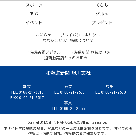
スポーツ
くらし
まち
グルメ
イベント
プレゼント
お知らせ
プライバシーポリシー
ななかまど広告掲載について
北海道新聞デジタル
北海道新聞 購読の申込
道新販売店からのお知らせ
北海道新聞 旭川支社
報道
販売
営業
TEL 0166-21-2516
TEL 0166-21-2533
TEL 0166-21-2539
FAX 0166-21-2517
事業
TEL 0166-21-2555
Copyright© DOSHIN NANAKAMADO All rights reserved.
本サイト内に掲載の記事、写真などの一切の無断転載を禁じます。 すべての著
作権は北海道新聞社、情報提供者に帰属します。