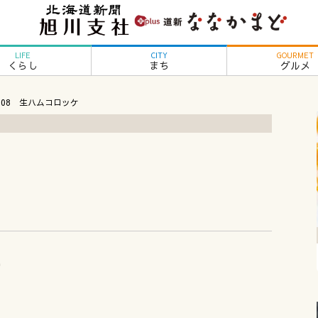
LIFE
CITY
GOURMET
くらし
まち
グルメ
l.08 生ハムコロッケ
ん
ケ