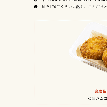
❼ 油を170℃くらいに熱し、こんがり
完成品
○生ハムコ