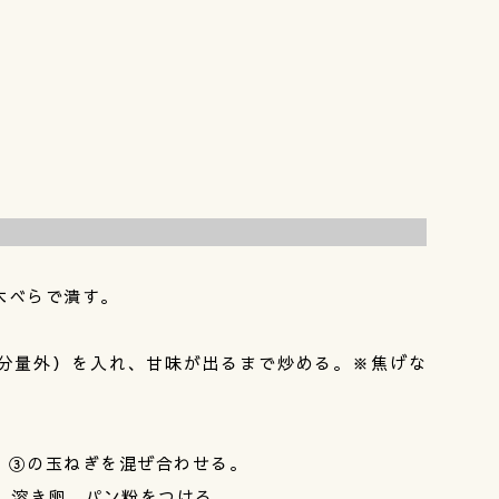
木べらで潰す。
分量外）を入れ、甘味が出るまで炒める。※焦げな
、③の玉ねぎを混ぜ合わせる。
、溶き卵、パン粉をつける。