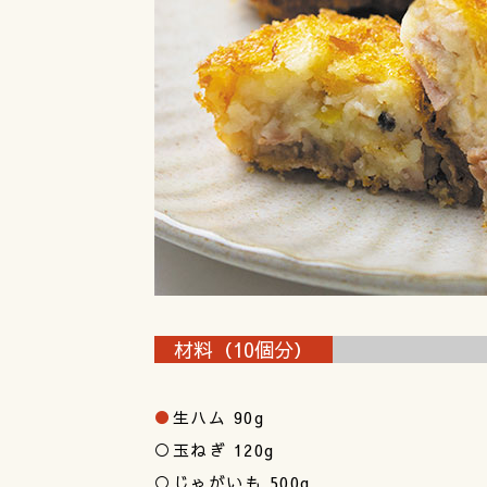
材料（10個分）
●
生ハム 90g
○玉ねぎ 120g
○じゃがいも 500g