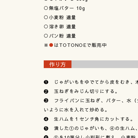
○無塩バター 10g
○小麦粉 適量
○溶き卵 適量
○パン粉 適量
※
●
はTOTONOEで販売中
作り方
❶ じゃがいもをゆでてから皮をむき、
❷ 玉ねぎをみじん切りにする。
❸ フライパンに玉ねぎ、バター、水（
いように水を入れて炒める。
❹ 生ハムを１センチ角にカットする。
❺ 潰した①のじゃがいも、④の生ハム
❻ ⑤を10等分し小判形に整え、小麦粉