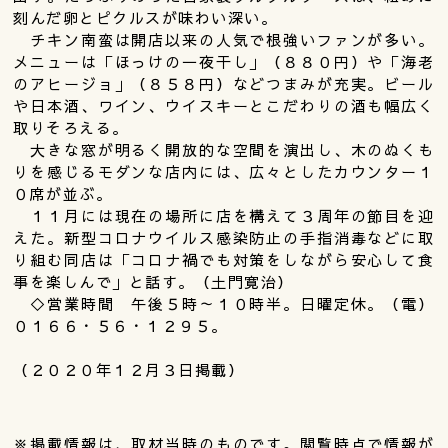
刻んだ卵とピクルスが味わい深い。
チキン南蛮は開店以来の人気で根強いファンが多い。
メニューは「ほっけの一夜干し」（８８０円）や「海老
のアヒージョ」（８５８円）などつまみが充実。ビール
や日本酒、ワイン、ウイスキーとこだわりの酒も幅広く
取りそろえる。
大きな窓が明るく開放的な空間を演出し、木のぬくも
りを感じるモダンな店内には、広々としたカウンター１
０席が並ぶ。
１１月には現在の場所に店を構えて３周年の節目を迎
えた。新型コロナウイルス感染防止の手指消毒などに取
り組む同店は「コロナ禍でも対策をしながら安心して食
事を楽しんで」と話す。（土門寛治）
◇営業時間 午後５時～１０時半。日曜定休。（電）
０１６６・５６・１２９５。
（２０２０年１２月３日掲載）
※掲載情報は、取材当時のものです。閲覧時点で情報が