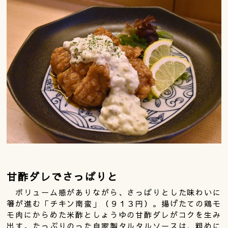
甘酢ダレでさっぱりと
ボリューム感がありながら、さっぱりとした味わいに
箸が進む「チキン南蛮」（９１３円）。揚げたての鶏モ
モ肉にからめた米酢としょうゆの甘酢ダレがコクを生み
出す。たっぷりのった自家製タルタルソースは、粗めに