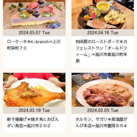
2024.05.07 Tue
2024.04.16 Tue
ローケーキ＊K-branch＝上川
知床豚のローストポーク＊カ
町栄町７０
フェレストラン「オールドフ
ァーム」＝旭川市東旭川町米
原
2024.03.19 Tue
2024.03.05 Tue
新子唐揚げ＊焼き鳥とおばん
ホルモン、サガリ＊居酒屋が
ざい鳥忠＝旭川市２の２
んび本店＝旭川市豊岡８の４