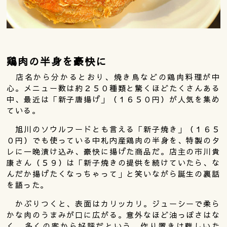
鶏肉の半身を豪快に
店名から分かるとおり、焼き鳥などの鶏肉料理が中
心。メニュー数は約２５０種類と驚くほどたくさんある
中、最近は「新子唐揚げ」（１６５０円）が人気を集め
ている。
旭川のソウルフードとも言える「新子焼き」（１６５
０円）でも使っている中札内産鶏肉の半身を、特製のタ
レに一晩漬け込み、豪快に揚げた商品だ。店主の市川貴
康さん（５９）は「新子焼きの提供を続けていたら、な
んだか揚げたくなっちゃって」と笑いながら誕生の裏話
を語った。
かぶりつくと、表面はカリッカリ。ジューシーで柔ら
かな肉のうまみが口に広がる。意外なほど油っぽさはな
く、多くの客から好評だという。作り置きは難しいた