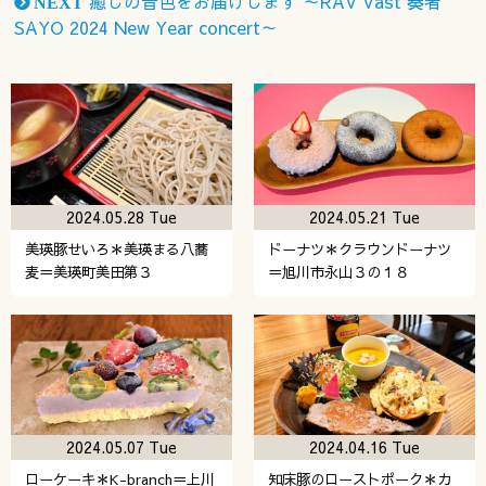
癒しの音色をお届けします ～RAV Vast 奏者
NEXT
SAYO 2024 New Year concert～
2024.05.28 Tue
2024.05.21 Tue
美瑛豚せいろ＊美瑛まる八蕎
ドーナツ＊クラウンドーナツ
麦＝美瑛町美田第３
＝旭川市永山３の１８
2024.05.07 Tue
2024.04.16 Tue
ローケーキ＊K-branch＝上川
知床豚のローストポーク＊カ