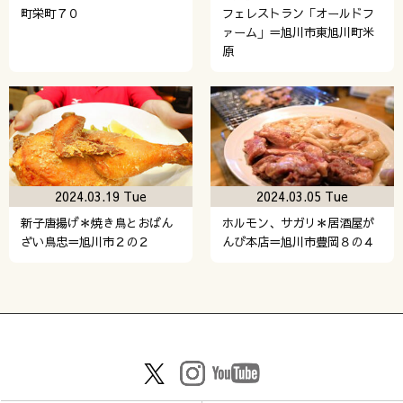
町栄町７０
フェレストラン「オールドフ
ァーム」＝旭川市東旭川町米
原
2024.03.19 Tue
2024.03.05 Tue
新子唐揚げ＊焼き鳥とおばん
ホルモン、サガリ＊居酒屋が
ざい鳥忠＝旭川市２の２
んび本店＝旭川市豊岡８の４