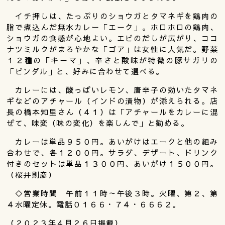
イチ押しは、たっぷりのショウガとタマネギを鶏肉の
脂で煮込んだ無水カレー「エーク」。ホロホロの鶏肉、
ショウガの食感が心地よい。エビのだしが広がり、ココ
ナツミルクがまろやかな「ゴア」は女性に人気だ。野菜
１２種の「キーマ」、辛さと酸味が特徴の豚サガリの
「ビンダル」と、好みに合わせて選べる。
カレーには、酸っぱいレモン、唐辛子の効いたタマネ
ギなどのアチャール（インドの漬物）が添えられる。店
長の橋本知里さん（４１）は「アチャールをカレーに混
ぜて、味変（味の変化）を楽しんで」と勧める。
カレーは単品９５０円。あいがけはエークと他の組み
合わせで、各１２００円。サラダ、デザート、ドリンク
付きのセットは単品１３００円、あいがけ１５００円。
（桜井則彦）
◇営業時間 午前１１時～午後３時。火曜、第２、第
４水曜定休。電話０１６６・７４・６６６２。
（２０２３年４月２６日掲載）