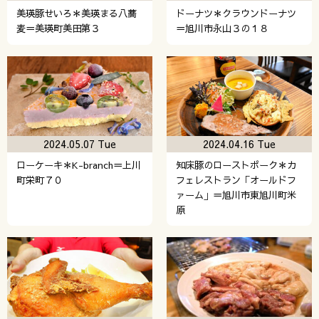
美瑛豚せいろ＊美瑛まる八蕎
ドーナツ＊クラウンドーナツ
麦＝美瑛町美田第３
＝旭川市永山３の１８
2024.05.07 Tue
2024.04.16 Tue
ローケーキ＊K-branch＝上川
知床豚のローストポーク＊カ
町栄町７０
フェレストラン「オールドフ
ァーム」＝旭川市東旭川町米
原