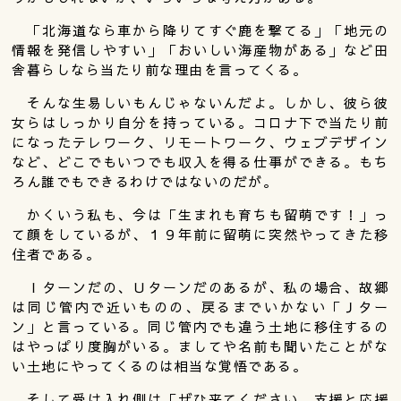
「北海道なら車から降りてすぐ鹿を撃てる」「地元の
情報を発信しやすい」「おいしい海産物がある」など田
舎暮らしなら当たり前な理由を言ってくる。
そんな生易しいもんじゃないんだよ。しかし、彼ら彼
女らはしっかり自分を持っている。コロナ下で当たり前
になったテレワーク、リモートワーク、ウェブデザイン
など、どこでもいつでも収入を得る仕事ができる。もち
ろん誰でもできるわけではないのだが。
かくいう私も、今は「生まれも育ちも留萌です！」っ
て顔をしているが、１９年前に留萌に突然やってきた移
住者である。
Ｉターンだの、Ｕターンだのあるが、私の場合、故郷
は同じ管内で近いものの、戻るまでいかない「Ｊター
ン」と言っている。同じ管内でも違う土地に移住するの
はやっぱり度胸がいる。ましてや名前も聞いたことがな
い土地にやってくるのは相当な覚悟である。
そして受け入れ側は「ぜひ来てください。支援と応援