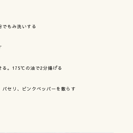
粉でもみ洗いする
す
る。175℃の油で2分揚げる
、パセリ、ピンクペッパーを散らす