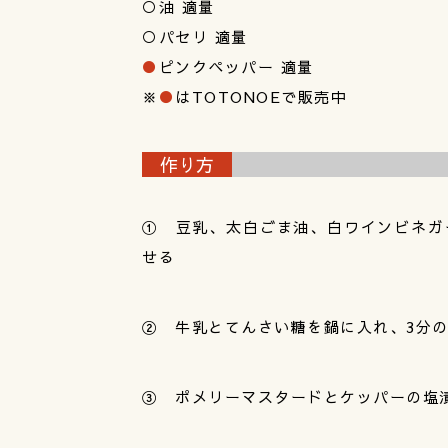
○油 適量
○パセリ 適量
●
ピンクペッパー 適量
※
●
はTOTONOEで販売中
作り方
① 豆乳、太白ごま油、白ワインビネガ
せる
② 牛乳とてんさい糖を鍋に入れ、3分の
③ ポメリーマスタードとケッパーの塩