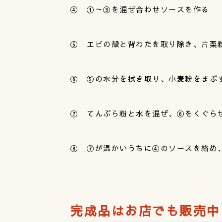
④ ①～③を混ぜ合わせソースを作る
⑤ エビの殻と背わたを取り除き、片栗
⑥ ⑤の水分を拭き取り、小麦粉をまぶ
⑦ てんぷら粉と水を混ぜ、⑥をくぐらせ
⑧ ⑦が温かいうちに④のソースを絡め
完成品はお店でも販売中