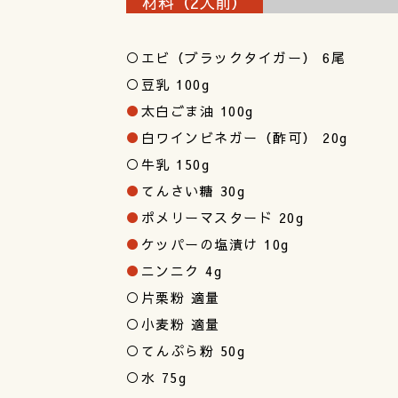
材料（2人前）
○エビ（ブラックタイガー） 6尾
○豆乳 100g
●
太白ごま油 100g
●
白ワインビネガー（酢可） 20g
○牛乳 150g
●
てんさい糖 30g
●
ポメリーマスタード 20g
●
ケッパーの塩漬け 10g
●
ニンニク 4g
○片栗粉 適量
○小麦粉 適量
○てんぷら粉 50g
○水 75g