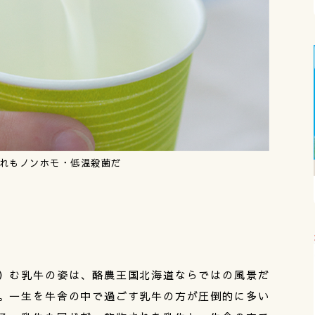
れもノンホモ・低温殺菌だ
）む乳牛の姿は、酪農王国北海道ならではの風景だ
。一生を牛舎の中で過ごす乳牛の方が圧倒的に多い