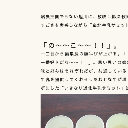
酪農王国でもない旭川に、放牧し低温殺
すごさを実感しながら「道北牛乳サミッ
「の〜〜こ〜〜！！」。
一口目から編集長の雄叫びが上がる。「
一番好きだな〜〜！！」。思い思いの感
味と好みはそれぞれだが、共通している
牛乳を提供してくれるしあわせな牛が増
ポにした「いきなり道北牛乳サミット」