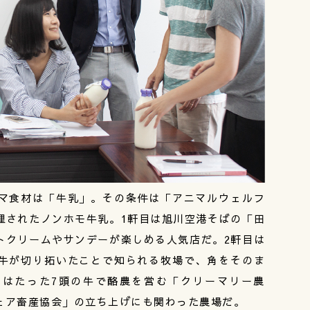
マ食材は「牛乳」。その条件は「アニマルウェルフ
理されたノンホモ牛乳。1軒目は旭川空港そばの「田
トクリームやサンデーが楽しめる人気店だ。2軒目は
牛が切り拓いたことで知られる牧場で、角をそのま
目はたった7頭の牛で酪農を営む「クリーマリー農
ェア畜産協会」の立ち上げにも関わった農場だ。