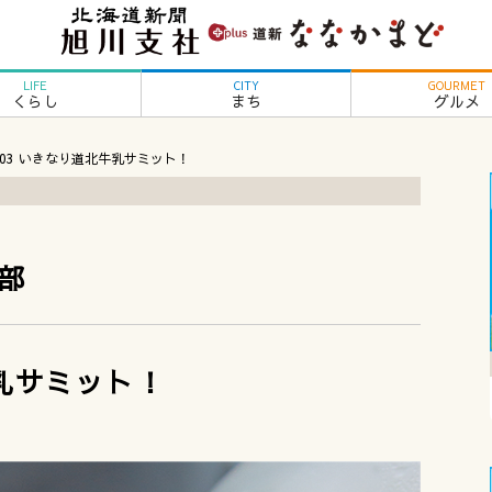
LIFE
CITY
GOURMET
くらし
まち
グルメ
l.03 いきなり道北牛乳サミット！
部
牛乳サミット！