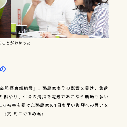
ることがわかった
の
海道胆振東部地震」。酪農家もその影響を受け、集荷
や餌やり、牛舎の清掃を電気でおこなう農場も多い
んな被害を受けた酪農家の1日も早い復興への思いを
。〈文 ミニぐるめ君〉