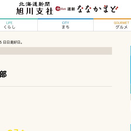
LIFE
CITY
GOURMET
くらし
まち
グルメ
l.5 日日是好日。
部