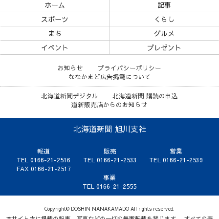
ホーム
記事
スポーツ
くらし
まち
グルメ
イベント
プレゼント
お知らせ
プライバシーポリシー
ななかまど広告掲載について
北海道新聞デジタル
北海道新聞 購読の申込
道新販売店からのお知らせ
北海道新聞 旭川支社
報道
販売
営業
TEL 0166-21-2516
TEL 0166-21-2533
TEL 0166-21-2539
FAX 0166-21-2517
事業
TEL 0166-21-2555
Copyright© DOSHIN NANAKAMADO All rights reserved.
本サイト内に掲載の記事、写真などの一切の無断転載を禁じます。 すべての著