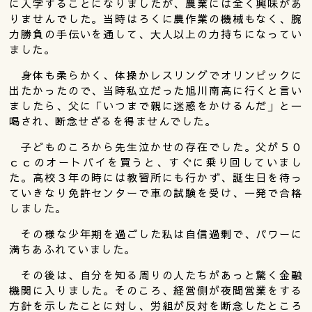
に入学することになりましたが、農業には全く興味があ
りませんでした。当時はろくに農作業の機械もなく、腕
力勝負の手伝いを通して、大人以上の力持ちになってい
ました。
身体も柔らかく、体操かレスリングでオリンピックに
出たかったので、当時私立だった旭川南高に行くと言い
ましたら、父に「いつまで親に迷惑をかけるんだ」と一
喝され、断念せざるを得ませんでした。
子どものころから先生泣かせの存在でした。父が５０
ｃｃのオートバイを買うと、すぐに乗り回していまし
た。高校３年の時には教習所にも行かず、誕生日を待っ
ていきなり免許センターで車の試験を受け、一発で合格
しました。
その様な少年期を過ごした私は自信過剰で、パワーに
満ちあふれていました。
その後は、自分を知る周りの人たちがあっと驚く金融
機関に入りました。そのころ、経営側が夜間営業をする
方針を示したことに対し、労組が反対を断念したところ