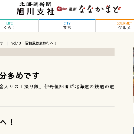
LIFE
CITY
GOURMET
くらし
まち
グルメ
す
vol.13 昭和風鉄道旅行へ！
分多めです
金入りの「撮り鉄」伊丹恒記者が北海道の鉄道の魅
行へ！