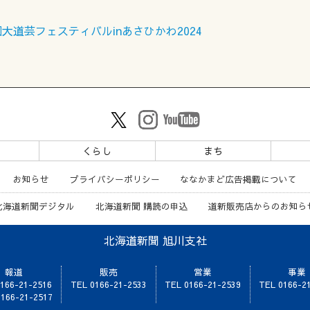
3回大道芸フェスティバルinあさひかわ2024
ツ
くらし
まち
お知らせ
プライバシーポリシー
ななかまど広告掲載について
北海道新聞デジタル
北海道新聞 購読の申込
道新販売店からのお知ら
北海道新聞 旭川支社
報道
販売
営業
事業
166-21-2516
TEL 0166-21-2533
TEL 0166-21-2539
TEL 0166-2
166-21-2517