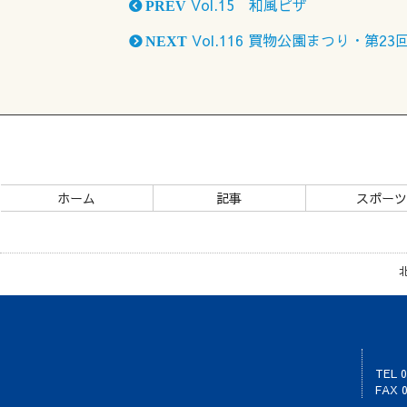
Vol.15 和風ピザ
PREV
Vol.116 買物公園まつり・第2
NEXT
ホーム
記事
スポー
TEL 0
FAX 0