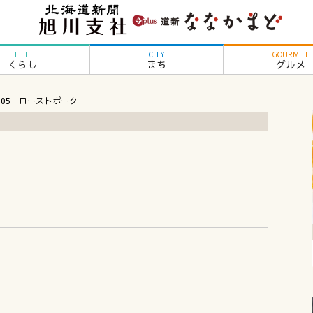
LIFE
CITY
GOURMET
くらし
まち
グルメ
l.05 ローストポーク
ん
ク