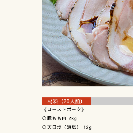
材料（20人前）
《ローストポーク》
○豚もも肉 2kg
○天日塩（海塩） 12g