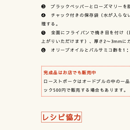
❸ ブラックペッパーとローズマリーを
❹ チャック付きの保存袋（水が入らない
理する。
❺ 全面にフライパンで焼き目を付け（
上がりいただけます）、厚さ2〜3mmに
❻ オリーブオイルとバルサミコ酢を1
完成品はお店でも販売中
ローストポークはオードブルの中の一品
ック500円で販売する場合もあります。
レシピ協力