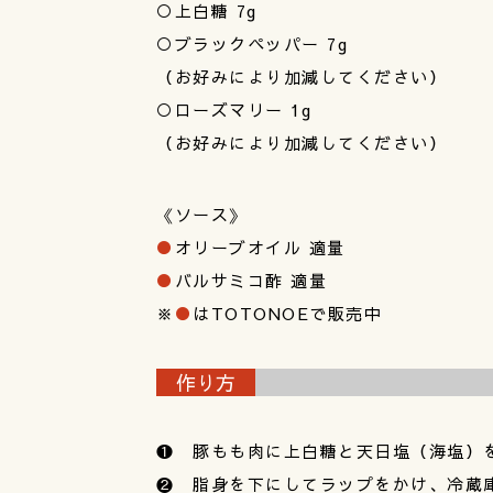
○上白糖 7g
○ブラックペッパー 7g
（お好みにより加減してください）
○ローズマリー 1g
（お好みにより加減してください）
《ソース》
●
オリーブオイル 適量
●
バルサミコ酢 適量
※
●
はTOTONOEで販売中
作り方
❶ 豚もも肉に上白糖と天日塩（海塩）
❷ 脂身を下にしてラップをかけ、冷蔵