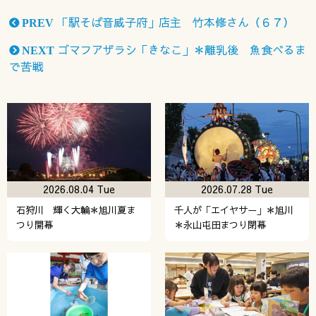
「駅そば音威子府」店主 竹本修さん（６７）
PREV
ゴマフアザラシ「きなこ」＊離乳後 魚食べるま
NEXT
で苦戦
2026.08.04 Tue
2026.07.28 Tue
石狩川 輝く大輪＊旭川夏ま
千人が「エイヤサー」＊旭川
つり開幕
＊永山屯田まつり閉幕