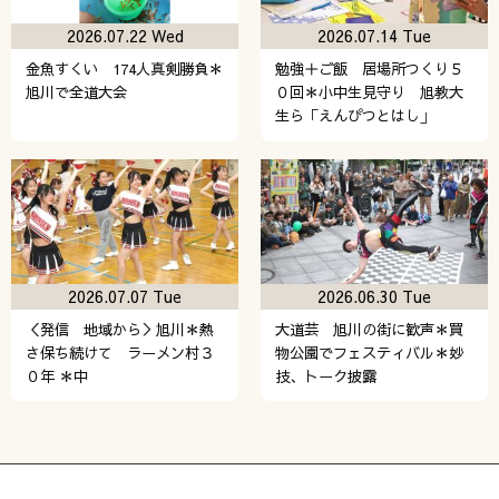
2026.07.22 Wed
2026.07.14 Tue
金魚すくい 174人真剣勝負＊
勉強＋ご飯 居場所つくり５
旭川で全道大会
０回＊小中生見守り 旭教大
生ら「えんぴつとはし」
2026.07.07 Tue
2026.06.30 Tue
＜発信 地域から＞旭川＊熱
大道芸 旭川の街に歓声＊買
さ保ち続けて ラーメン村３
物公園でフェスティバル＊妙
０年 ＊中
技、トーク披露