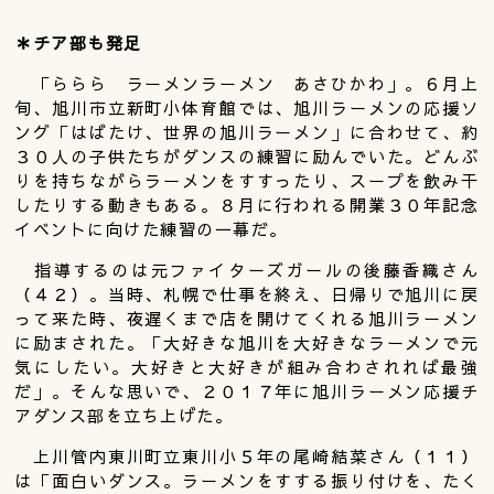
＊チア部も発足
「ららら ラーメンラーメン あさひかわ」。６月上
旬、旭川市立新町小体育館では、旭川ラーメンの応援ソ
ング「はばたけ、世界の旭川ラーメン」に合わせて、約
３０人の子供たちがダンスの練習に励んでいた。どんぶ
りを持ちながらラーメンをすすったり、スープを飲み干
したりする動きもある。８月に行われる開業３０年記念
イベントに向けた練習の一幕だ。
指導するのは元ファイターズガールの後藤香織さん
（４２）。当時、札幌で仕事を終え、日帰りで旭川に戻
って来た時、夜遅くまで店を開けてくれる旭川ラーメン
に励まされた。「大好きな旭川を大好きなラーメンで元
気にしたい。大好きと大好きが組み合わされれば最強
だ」。そんな思いで、２０１７年に旭川ラーメン応援チ
アダンス部を立ち上げた。
上川管内東川町立東川小５年の尾崎結菜さん（１１）
は「面白いダンス。ラーメンをすする振り付けを、たく