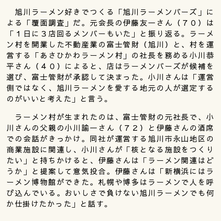
旭川ラーメン好きでつくる「旭川ラーメンバーズ」に
よる「覆面調査」だ。元会長の伊藤友一さん（７０）は
「１日に３店回るメンバーもいた」と振り返る。ラーメ
ン村を開業した不動産業の富士管財（旭川）と、村を運
営する「あさひかわラーメン村」の社長を務める小川恭
平さん（４０）によると、店はラーメンバーズが候補を
選び、富士管財が承認して決まった。小川さんは「運営
側ではなく、旭川ラーメンを愛する地元の人が選定する
のがいいと考えた」と言う。
ラーメン村が生まれたのは、富士管財の元社長で、小
川さんの父親の小川諭一さん（７２）と伊藤さんの酒席
での会話がきっかけ。同社が運営する旭川市永山地区の
商業施設に関連し、小川さんが「核となる施設をつくり
たい」と持ちかけると、伊藤さんは「ラーメン関連はど
うか」と提案して意気投合。伊藤さんは「新横浜にはラ
ーメン博物館ができた。札幌や博多はラーメンで人を呼
び込んでいる。おいしさで負けない旭川ラーメンでも何
か仕掛けたかった」と話す。