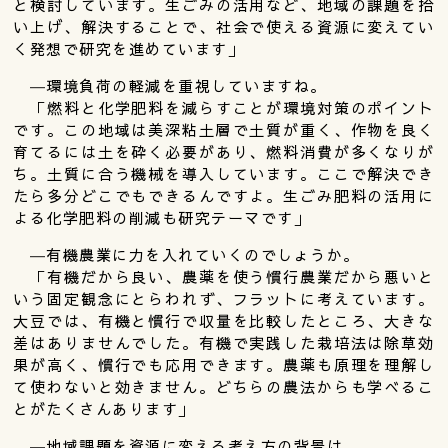
と検討しています。生ごみの活用など、地域の課題を拾
い上げ、解決することで、社会で使える資源に変えてい
く発想で研究を進めています」
―環境負荷の軽減を重視していますね。
「燃料と化学肥料を減らすことが環境対策のポイント
です。この地域は美深粘土層で土質が重く、作物を良く
育てるには土を砕く必要があり、燃料消費が多くなりが
ち。土質に合う機械を導入しています。ここで解決でき
たら多分どこでもできるんですよ。生ごみ肥料の活用に
よる化学肥料の削減も研究テーマです」
―有機農業に力を入れていくのでしょうか。
「有機だから良い、農薬を使う慣行農業だから悪いと
いう固定観念にとらわれず、フラットに考えています。
大豆では、有機と慣行で収量を比較したところ、大きな
差はありませんでした。有機で実践した栽培法は除草効
果が高く、慣行でも応用できます。農薬も原理を理解し
て使わないと効きません。どちらの農法からも学べるこ
とがたくさんあります」
―地域課題を資源に変える考え方の背景は。