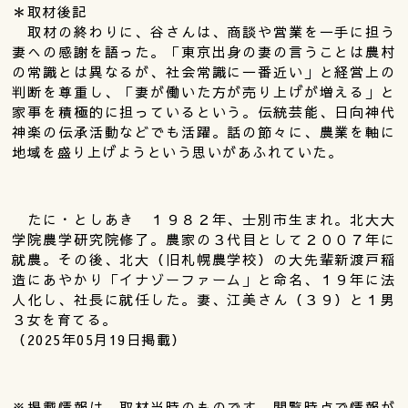
＊取材後記
取材の終わりに、谷さんは、商談や営業を一手に担う
妻への感謝を語った。「東京出身の妻の言うことは農村
の常識とは異なるが、社会常識に一番近い」と経営上の
判断を尊重し、「妻が働いた方が売り上げが増える」と
家事を積極的に担っているという。伝統芸能、日向神代
神楽の伝承活動などでも活躍。話の節々に、農業を軸に
地域を盛り上げようという思いがあふれていた。
たに・としあき １９８２年、士別市生まれ。北大大
学院農学研究院修了。農家の３代目として２００７年に
就農。その後、北大（旧札幌農学校）の大先輩新渡戸稲
造にあやかり「イナゾーファーム」と命名、１９年に法
人化し、社長に就任した。妻、江美さん（３９）と１男
３女を育てる。
（2025年05月19日掲載）
※掲載情報は、取材当時のものです。閲覧時点で情報が