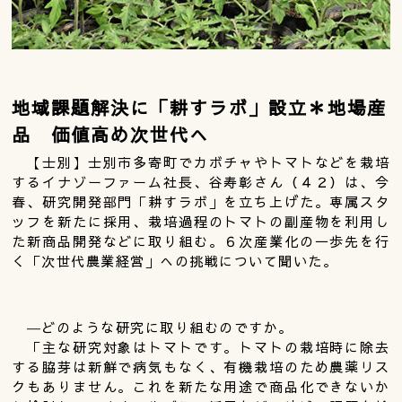
地域課題解決に「耕すラボ」設立＊地場産
品 価値高め次世代へ
【士別】士別市多寄町でカボチャやトマトなどを栽培
するイナゾーファーム社長、谷寿彰さん（４２）は、今
春、研究開発部門「耕すラボ」を立ち上げた。専属スタ
ッフを新たに採用、栽培過程のトマトの副産物を利用し
た新商品開発などに取り組む。６次産業化の一歩先を行
く「次世代農業経営」への挑戦について聞いた。
―どのような研究に取り組むのですか。
「主な研究対象はトマトです。トマトの栽培時に除去
する脇芽は新鮮で病気もなく、有機栽培のため農薬リス
クもありません。これを新たな用途で商品化できないか