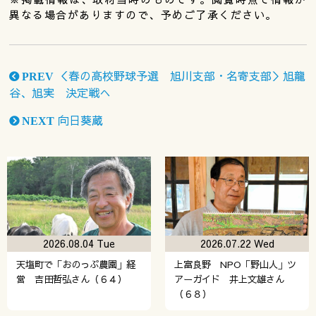
異なる場合がありますので、予めご了承ください。
＜春の高校野球予選 旭川支部・名寄支部＞旭龍
PREV
谷、旭実 決定戦へ
向日葵蔵
NEXT
2026.08.04 Tue
2026.07.22 Wed
天塩町で「おのっぷ農園」経
上富良野 NPO「野山人」ツ
営 吉田哲弘さん（６４）
アーガイド 井上文雄さん
（６８）