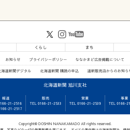
ツ
くらし
まち
お知らせ
プライバシーポリシー
ななかまど広告掲載について
北海道新聞デジタル
北海道新聞 購読の申込
道新販売店からのお知ら
北海道新聞 旭川支社
報道
販売
営業
事業
166-21-2516
TEL 0166-21-2533
TEL 0166-21-2539
TEL 0166-2
166-21-2517
Copyright© DOSHIN NANAKAMADO All rights reserved.
事、写真などの一切の無断転載を禁じます。 すべての著作権は北海道新聞社、情