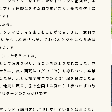
ロロンライン』を生かしたサイクリング企画や、ボ
ップ）』体験会をダム湖で開いたり、豪雪を逆手に
います」
しょう。
アクティビティを楽しむことができ、また、食材の
ないかもしれませんが、じわじわとクセになる地域
感じます」
ーンしたそうですね。
として海外を巡り、５０カ国以上を訪れました。異
合う―。旅の醍醐味（だいごみ）を感じつつ、卒業
したが、ふと高校卒業までの２０年弱を過ごした留
。地元に戻り、旅を企画する側から『手つかずの故
がＵターンのきっかけです」
バウンド（訪日客）が押し寄せているとは言えない