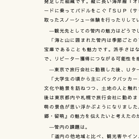
発足した組織です。縦に長い海岸線『オ
ードに乗ってパドルをこぐ『ＳＵＰ（サ
取ったスノーシュー体験を行ったりして
―観光先としての管内の魅力はどうで
「海と山に囲まれた管内は季節ごとの
宝庫であることも魅力です。派手さは
で、リピーター獲得につながる可能性を
―東京で旅行会社に勤務した後、Ｕタ
「大学生の頃から主にバックパッカー
文化や絶景を訪ねつつ、土地の人と触れ
後は東京都内や札幌で旅行会社に勤めま
萌の景色が思い浮かぶようになりました
郷・留萌』の魅力を伝えたいと考えたの
―管内の課題は。
「道内の他地域と比べ、観光客やイン