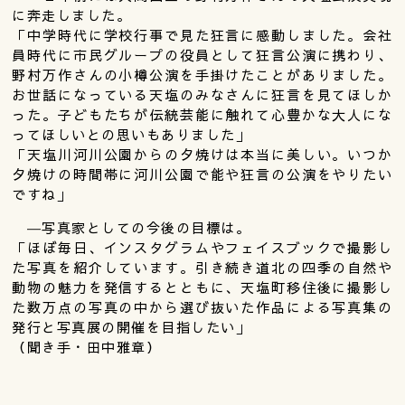
に奔走しました。
「中学時代に学校行事で見た狂言に感動しました。会社
員時代に市民グループの役員として狂言公演に携わり、
野村万作さんの小樽公演を手掛けたことがありました。
お世話になっている天塩のみなさんに狂言を見てほしか
った。子どもたちが伝統芸能に触れて心豊かな大人にな
ってほしいとの思いもありました」
「天塩川河川公園からの夕焼けは本当に美しい。いつか
夕焼けの時間帯に河川公園で能や狂言の公演をやりたい
ですね」
―写真家としての今後の目標は。
「ほぼ毎日、インスタグラムやフェイスブックで撮影し
た写真を紹介しています。引き続き道北の四季の自然や
動物の魅力を発信するとともに、天塩町移住後に撮影し
た数万点の写真の中から選び抜いた作品による写真集の
発行と写真展の開催を目指したい」
（聞き手・田中雅章）