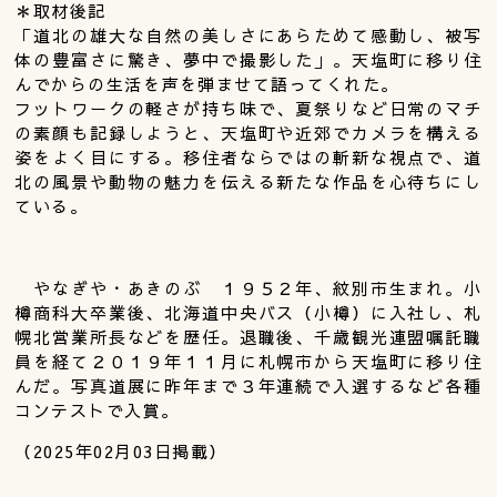
＊取材後記
「道北の雄大な自然の美しさにあらためて感動し、被写
体の豊富さに驚き、夢中で撮影した」。天塩町に移り住
んでからの生活を声を弾ませて語ってくれた。
フットワークの軽さが持ち味で、夏祭りなど日常のマチ
の素顔も記録しようと、天塩町や近郊でカメラを構える
姿をよく目にする。移住者ならではの斬新な視点で、道
北の風景や動物の魅力を伝える新たな作品を心待ちにし
ている。
やなぎや・あきのぶ １９５２年、紋別市生まれ。小
樽商科大卒業後、北海道中央バス（小樽）に入社し、札
幌北営業所長などを歴任。退職後、千歳観光連盟嘱託職
員を経て２０１９年１１月に札幌市から天塩町に移り住
んだ。写真道展に昨年まで３年連続で入選するなど各種
コンテストで入賞。
（2025年02月03日掲載）