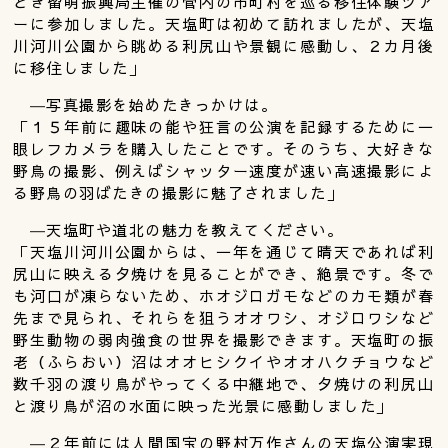
とき留萌振興局主催の管内の市町村を巡る移住体験ツア
ーに参加しました。天塩町は初めて訪れましたが、天塩
川河川公園から眺める利尻山や景観に感動し、２カ月後
に移住しました」
―写真撮影を始めたきっかけは。
「１５年前に趣味の能や狂言の公演を記録するために一
眼レフカメラを購入したことです。そのうち、大好きな
野鳥の撮影、例えばシャッター速度が速い高速撮影によ
る野鳥の羽ばたきの撮影に魅了されました」
―天塩町や道北の魅力を教えてください。
「天塩川河川公園からは、一年を通じて晴天であれば利
尻山に映える夕焼けを見ることができ、絶景です。冬で
も河口が凍らないため、ホオジロガモなどのカモ類が春
先まで見られ、それらを狙うオオワシ、オジロワシなど
野生動物の弱肉強食の世界を撮影できます。天塩町の振
老（ふらおい）沼はオオヒシクイやオオハクチョウなど
数千羽の渡り鳥がやってくる中継地で、夕焼けの利尻山
と渡り鳥が沼の水面に映った光景に感動しました」
―２年前には人間国宝の野村万作さんの天塩公演実現