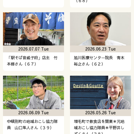
（６８）
2026.07.07 Tue
2026.06.23 Tue
「駅そば音威子府」店主 竹
旭川医療センター院長 青木
本修さん（６７）
裕之さん（６２）
2026.06.09 Tue
2026.05.26 Tue
中頓別町の地域おこし協力隊
増毛町で飲食店を開業＊元地
員 山口隼人さん（３９）
域おこし協力隊員＊平野井し
ずくさん（２８）