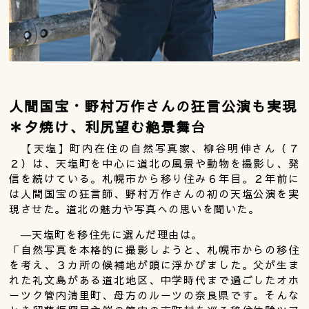
人間国宝・野村万作さんの狂言公演も実現
＊夕焼け、利尻望む絶景舞台
【天塩】町内在住の自然写真家、柳谷明伸さん（７
２）は、天塩町を中心に道北の風景や動物を撮影し、発
信を続けている。札幌市から移り住み６年目。２年前に
は人間国宝の狂言師、野村万作さんの初の天塩公演を実
現させた。道北の魅力や写真への思いを聞いた。
―天塩町を移住先に選んだ理由は。
「自然写真を本格的に撮影しようと、札幌市からの移住
を考え、３カ所の候補地が頭に浮かびました。父が生ま
れた礼文島がある道北地区、中学時代まで過ごしたオホ
ーツク管内清里町、母方のルーツの奈良県です。そんな