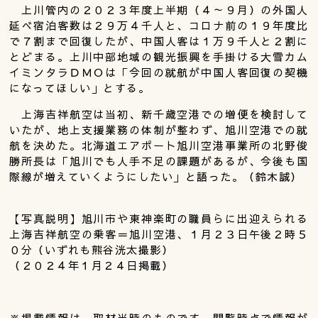
上川管内の２０２３年度上半期（４～９月）の外国人
延べ宿泊客数は２９万４千人と、コロナ前の１９年度比
で７割まで回復したが、中国人客は１万９千人と２割に
とどまる。上川中部地域の観光振興を手掛ける大雪カム
イミンタラＤＭＯは「今回の就航が中国人客回復の契機
になってほしい」とする。
上海吉祥航空は当初、新千歳空港での増便を検討して
いたが、地上支援業務の体制が整わず、旭川空港での就
航を決めた。北海道エアポート旭川空港事業所の北野俊
勝所長は「旭川でも人手不足の課題があるが、今後も国
際線が増えていくようにしたい」と語った。（鈴木誠）
【写真説明】旭川市や東神楽町の職員らに出迎えられる
上海吉祥航空の乗客＝旭川空港、１月２３日午後２時５
０分（いずれも熊谷洸太撮影）
（２０２４年１月２４日掲載）
※掲載情報は、取材当時のものです。閲覧時点で情報が