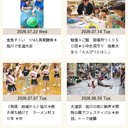
2026.07.22 Wed
2026.07.14 Tue
金魚すくい 174人真剣勝負＊
勉強＋ご飯 居場所つくり５
旭川で全道大会
０回＊小中生見守り 旭教大
生ら「えんぴつとはし」
2026.07.07 Tue
2026.06.30 Tue
＜発信 地域から＞旭川＊熱
大道芸 旭川の街に歓声＊買
さ保ち続けて ラーメン村３
物公園でフェスティバル＊妙
０年 ＊中
技、トーク披露