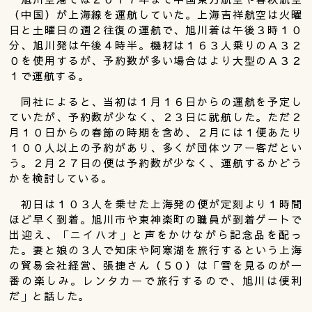
（中国）が上海線を運航していた。上海吉祥航空は火曜
日と土曜日の週２往復の運航で、旭川着は午後３時１０
分、旭川発は午後４時半。機材は１６３人乗りのＡ３２
０を使用するが、予約数が多い場合はより大型のＡ３２
１で運航する。
同社によると、当初は１月１６日からの運航を予定し
ていたが、予約数が少なく、２３日に就航した。ただ２
月１０日からの春節の時期を含め、２月には１便あたり
１００人以上の予約があり、多くが団体ツアー客だとい
う。２月２７日の便は予約数が少なく、運航するかどう
かを検討している。
初日は１０３人を乗せた上海発の便が定刻より１時間
ほど早く到着。旭川市や東神楽町の職員が到着ゲートで
出迎え、「ニイハオ」と声をかけながら記念品を配っ
た。妻と娘の３人で知床や阿寒湖を旅行するという上海
の貿易会社経営、張捷さん（５０）は「雪を見るのが一
番の楽しみ。レンタカーで旅行するので、旭川は便利
だ」と話した。