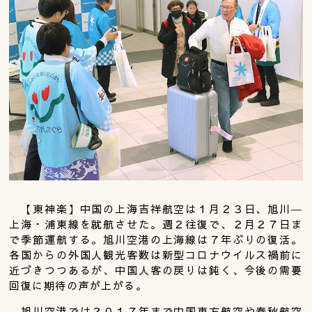
【東神楽】中国の上海吉祥航空は１月２３日、旭川―
上海・浦東線を就航させた。週２往復で、２月２７日ま
で季節運航する。旭川空港の上海線は７年ぶりの復活。
各国からの外国人観光客数は新型コロナウイルス禍前に
近づきつつあるが、中国人客の戻りは鈍く、今後の需要
回復に期待の声が上がる。
旭川空港では２０１７年まで中国東方航空や春秋航空