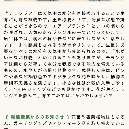
“チランジア”は大気中の水分を直接吸収することで生
育が可能な植物です。土を必要とせず、清潔な状態で飾
ることができるので“エアープランツ”といつの頃から
か呼ばれ、人気のあるジャンルの一つとなっています。
原生林では、樹木の幹や岩などに着生しながら生活をし
ます。よく誤解をされるのが水やりについて。生長に必
要なすべての水分を大気中から集められるので、「水が
いらない植物」といわれることもありますが、チランジ
アは葉から効率よく水分を吸収できる能力を備えている
ものの、水やりが必要な植物です。成熟した株は、ピン
クや紫など極彩色でエキゾチックな花を咲かせ、植物の
摩訶不思議さを感じます。小さな株は比較的入手しやす
く、100円ショップなどでも見かけます。花が咲くチラ
ンジアを夢みて、育ててみてはいかがでしょうか？
〔 緑建産業からのお知らせ 〕
花苗や観葉植物はもちろ
ん、ガーデングッズやアンティーク品を取り揃えていま