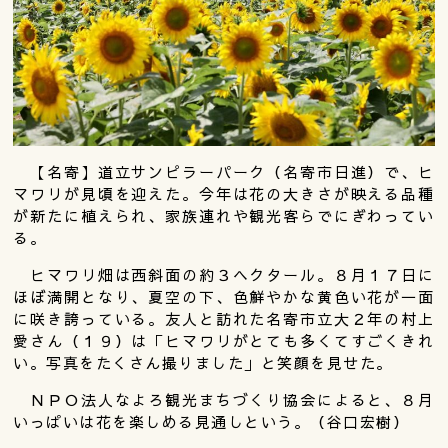
【名寄】道立サンピラーパーク（名寄市日進）で、ヒ
マワリが見頃を迎えた。今年は花の大きさが映える品種
が新たに植えられ、家族連れや観光客らでにぎわってい
る。
ヒマワリ畑は西斜面の約３ヘクタール。８月１７日に
ほぼ満開となり、夏空の下、色鮮やかな黄色い花が一面
に咲き誇っている。友人と訪れた名寄市立大２年の村上
愛さん（１９）は「ヒマワリがとても多くてすごくきれ
い。写真をたくさん撮りました」と笑顔を見せた。
ＮＰＯ法人なよろ観光まちづくり協会によると、８月
いっぱいは花を楽しめる見通しという。（谷口宏樹）