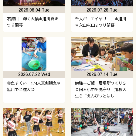
2026.08.04 Tue
2026.07.28 Tue
石狩川 輝く大輪＊旭川夏ま
千人が「エイヤサー」＊旭川
つり開幕
＊永山屯田まつり閉幕
2026.07.22 Wed
2026.07.14 Tue
金魚すくい 174人真剣勝負＊
勉強＋ご飯 居場所つくり５
旭川で全道大会
０回＊小中生見守り 旭教大
生ら「えんぴつとはし」