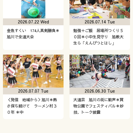
2026.07.22 Wed
2026.07.14 Tue
金魚すくい 174人真剣勝負＊
勉強＋ご飯 居場所つくり５
旭川で全道大会
０回＊小中生見守り 旭教大
生ら「えんぴつとはし」
2026.07.07 Tue
2026.06.30 Tue
＜発信 地域から＞旭川＊熱
大道芸 旭川の街に歓声＊買
さ保ち続けて ラーメン村３
物公園でフェスティバル＊妙
０年 ＊中
技、トーク披露