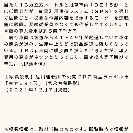
当たり１３万立方メートルと既存車両「ＤＥ１５形」と
ほぼ同じだが、衛星利用測位システム（ＧＰＳ）を通じ
て区間ごとに必要な作業内容を指示するモニターを運転
室に設置。熟練従業員でなくても作業しやすくした。１
号機の導入費用は約５億７千万円。
既存車両は製造から４１～４９年が経過していて車体
の腐食が進み、生産中止などで部品調達も難しくなって
いる。ＪＲは新車両に順次置き換えたい考えだが、導入
費用の高さがネックとなっており、置き換え完了時期は
未定。（伊藤正倫）
【写真説明】旭川運転所で公開された新型ラッセル車
「キヤ２９１形」（宮永春希撮影）
（２０２１年１２月７日掲載）
※掲載情報は、取材当時のものです。閲覧時点で情報が