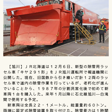
【旭川】ＪＲ北海道は１２月６日、新型の除雪用ラッ
セル車「キヤ２９１形」をＪＲ旭川運転所で報道機関に
公開した。現在、旧国鉄から引き継いだ計１２両のラッ
セル車で道内の除雪作業を行っているが、老朽化が進ん
でいることから、１９８７年の分割民営化後で初めて新
車両１台を購入した。来年１月以降に石北線旭川―白滝
間で使用する予定。
新車両は全長２２・１メートル、総重量約６０トン。
両端に固定式除雪装置を取り付けた。除雪能力は１時間