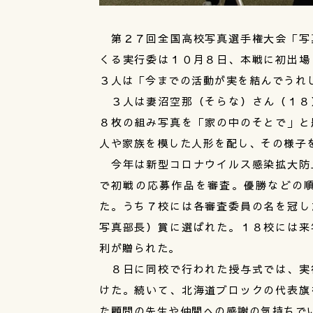
第２７回全国高校写真選手権大会「写
くる実行委は１０月８日、本戦に初出場
３人は「今までの活動が実を結んでうれ
３人は妻沼空那（そらな）さん（１８
８枚の組み写真を「家の中のそとで」と
人や家族を模した人形を配し、その様子
今年は新型コロナウイルス感染拡大防
で初戦の応募作品を審査。優勝などの
た。うち７校には各審査委員の名を冠し
写真部長）賞に選ばれた。１８校には来
利が贈られた。
８日に同校で行われた授与式では、実
けた。続いて、北海道ブロックの代表旗
た顧問の先生や仲間への感謝の気持ちで