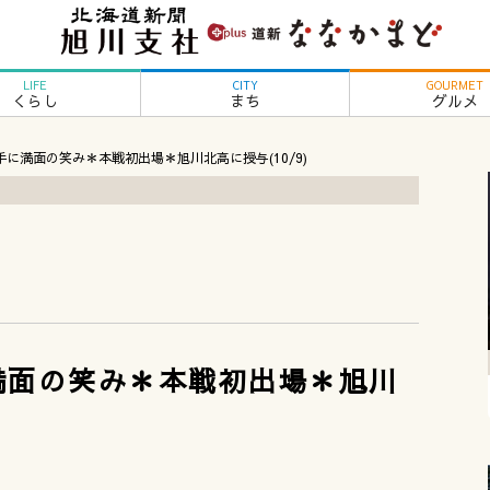
LIFE
CITY
GOURMET
くらし
まち
グルメ
手に満面の笑み＊本戦初出場＊旭川北高に授与(10/9)
満面の笑み＊本戦初出場＊旭川