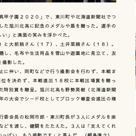
真甲子園２０２０」で、東川町や北海道新聞社でつ
した旭川北高に記念のメダルや盾を贈った。選手の
しい」と満面の笑みを浮かべた。
）と大前結さん（１７）、土井菜摘さん（１８）。
題し、毛布や生活用品を雪山や遊園地に見立て、友
を撮影した。
止に伴い、同町などで行う撮影会を行わず、本戦ま
順位を決めず、本戦進出１８校に本戦出場賞を贈っ
た特別賞を贈呈。旭川北高も野勢英樹（北海道新聞
年の大会でシード校としてブロック審査会進出の権
行委会長の松岡市郎・東川町長が３人にメダルを掛
などを渡し、健闘をたたえた。３人は「支えてくれ
いっぱい。もう感動です」と喜んだ。（綱島康之）