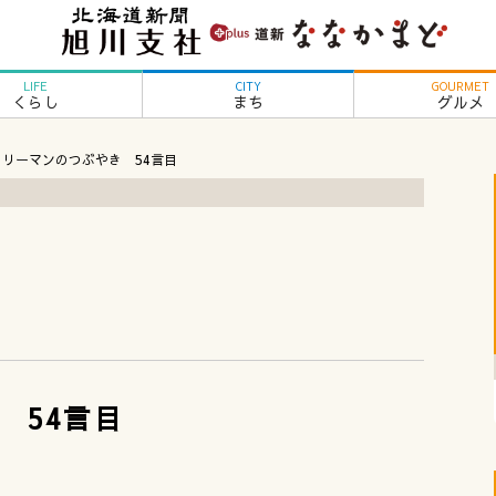
LIFE
CITY
GOURMET
くらし
まち
グルメ
ラリーマンのつぶやき 54言目
。
 54言目