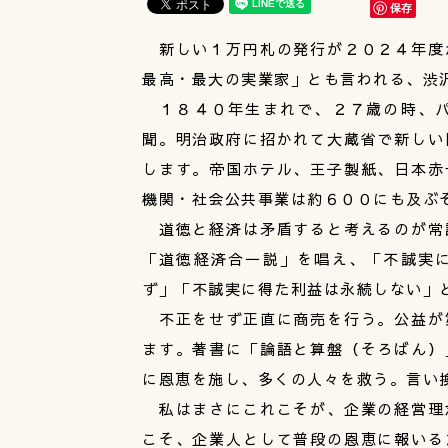
保存
新しい１万円札の発行が２０２４年度
最高・最大の実業家」とも言われる、渋
１８４０年生まれで、２７歳の時、パ
聞。明治政府に招かれて大蔵省で新しい
します。帝国ホテル、王子製紙、日本赤
機関・社会公共事業は約６００にも及ぶ
道徳と経済は矛盾すると考えるのが常
「道徳経済合一説」を唱え、「不誠実
ず」「不誠実に得た利益は永続しない」
不正をせず正直に商売を行う。公益が
ます。著書に「論語と算盤（そろばん）
に恩恵を施し、多くの人々を救う。言い
私はまさにこれこそが、企業の経営理
こそ、企業人として普段の恩恵に報いる