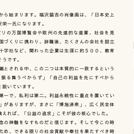
から始まります。福沢諭吉の肖像画は、「日本史上
沢栄一氏になります。
リの万国博覧会や欧州の先進的な産業、社会を見
国づくりに携わり、辞職後、たくさんの会社を設立
十字社など、関わった企業は生涯に約５００、教育
そうです。
識とされる中、この二つは本質的に一致するという
に振る舞うべからず」「自己の利益を先にすべから
と説いています。
第一で、私利は第二。利益永続性に重点を置いてい
」がありますが、まさに「博施済衆」、広く民全体
換えれば、「公益の追求」こそが彼の核心でした。
念の神髄をなすものだと信じます。そして今この時
ため、できる限りの社会貢献や奉仕を果たすべき時