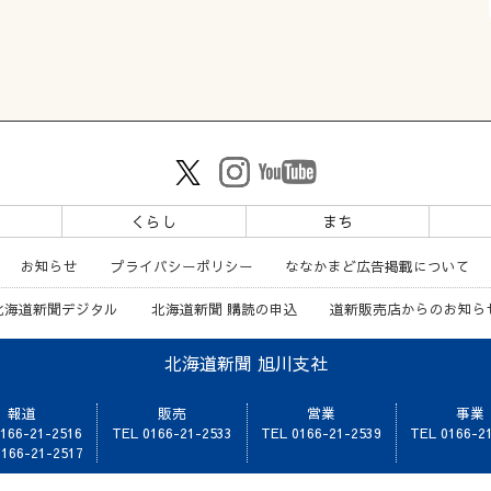
ツ
くらし
まち
お知らせ
プライバシーポリシー
ななかまど広告掲載について
北海道新聞デジタル
北海道新聞 購読の申込
道新販売店からのお知ら
北海道新聞 旭川支社
報道
販売
営業
事業
166-21-2516
TEL 0166-21-2533
TEL 0166-21-2539
TEL 0166-2
166-21-2517