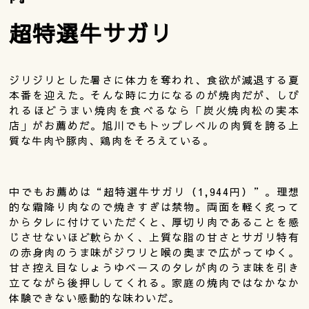
超特選牛サガリ
ジリジリとした暑さに体力を奪われ、食欲が減退する夏
本番を迎えた。そんな時に力になるのが焼肉だが、しび
れるほどうまい焼肉を食べるなら「炭火焼肉松の実本
店」がお薦めだ。旭川でもトップレベルの肉質を誇る上
質な牛肉や豚肉、鶏肉をそろえている。
中でもお薦めは“超特選牛サガリ（1,944円）”。理想
的な霜降り肉なので焼きすぎは禁物。両面を軽く炙って
からタレに付けていただくと、厚切り肉であることを感
じさせないほど軟らかく、上質な脂の甘さとサガリ特有
の赤身肉のうま味がジワリと喉の奥まで広がってゆく。
甘さ控え目なしょうゆベースのタレが肉のうま味を引き
立てながら後押ししてくれる。家庭の焼肉ではなかなか
体験できない感動的な味わいだ。