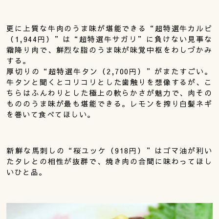
更に上質な牛肉のうま味が堪能できる“超特選牛カルビ
（1,944円）”は“超特選牛サガリ”に負けない見事な
霜降り肉で、鮮烈な脂のうま味が味覚中枢をわしづかみ
する。
厚切りの“超特選牛タン（2,700円）”がまたすごい。
牛タンと聞くとコリコリとした歯触りを想像するが、こ
ちらはふんわりとした極上の軟らかさが魅力で、肉その
もののうま味が最も堪能できる。レモンを搾り白髪ネギ
を巻いて食べてほしい。
新鮮な馬刺しの“桜ユッケ（918円）”はゴマ油が利い
たタレとの相性が抜群で、焼き肉の合間に味わってほし
いひと品。