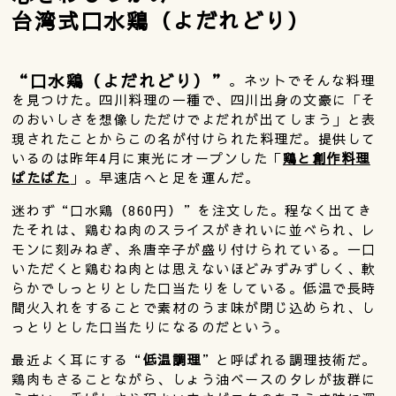
台湾式口水鶏（よだれどり）
“口水鶏（よだれどり）”
。ネットでそんな料理
を見つけた。四川料理の一種で、四川出身の文豪に「そ
のおいしさを想像しただけでよだれが出てしまう」と表
現されたことからこの名が付けられた料理だ。提供して
いるのは昨年4月に東光にオープンした「
鶏と創作料理
ぱたぱた
」。早速店へと足を運んだ。
迷わず“口水鶏（860円）”を注文した。程なく出てき
たそれは、鶏むね肉のスライスがきれいに並べられ、レ
モンに刻みねぎ、糸唐辛子が盛り付けられている。一口
いただくと鶏むね肉とは思えないほどみずみずしく、軟
らかでしっとりとした口当たりをしている。低温で長時
間火入れをすることで素材のうま味が閉じ込められ、し
っとりとした口当たりになるのだという。
最近よく耳にする“
低温調理
”と呼ばれる調理技術だ。
鶏肉もさることながら、しょう油ベースのタレが抜群に