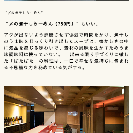
“〆の煮干しらーめん”
“
〆の煮干しらーめん（750円）
”もいい。
アクが出ないよう沸騰させず低温で時間をかけ、煮干し
のうま味をじっくり引き出したスープは、懐かしさの中
に気品を感じる味わいで、素材の風味を生かすためうま
味調味料は使っていない。 出来る限り手づくりに徹し
た「ぱたぱた」の料理は、一口で幸せな気持ちに包まれ
る不思議な力を秘めている気がする。