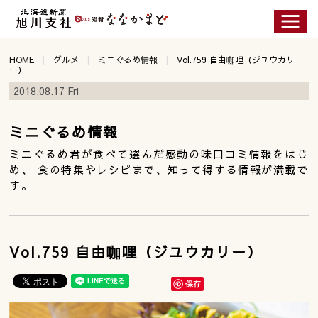
HOME
グルメ
ミニぐるめ情報
Vol.759 自由咖哩（ジユウカリ
ー）
2018.08.17 Fri
ミニぐるめ情報
ミニぐるめ君が食べて選んだ感動の味口コミ情報をはじ
め、 食の特集やレシピまで、知って得する情報が満載で
す。
Vol.759 自由咖哩（ジユウカリー）
保存