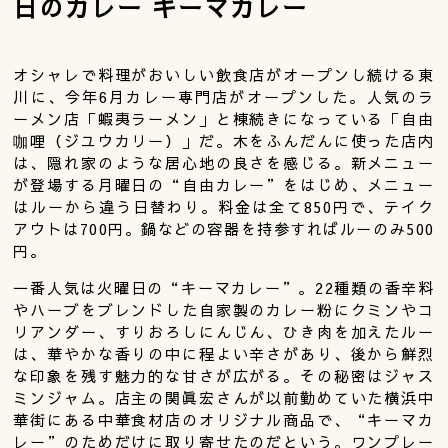
日のカレー キーマカレー
オシャレで料理がおいしい飲食店がオープンし続ける東
川に、今年6月カレー専門店がオープンした。人気のラ
ーメン店「蝦夷ラーメン」と棟続きになっている「自由
咖哩（ジユウカリー）」だ。木をふんだんに使った店内
は、隠れ家のような居心地の良さを感じる。新メニュー
が登場する月曜日の“自由カレー”をはじめ、メニュー
はルーから違う日替わり。料金は全て850円で、テイク
アウトは700円。鍋などの容器を持参すればルーのみ500
円。
一番人気は火曜日の“キーマカレー”。22種類の香辛料
やハーブをブレンドした自家製のカレー粉にクミンやコ
リアンダー、すりおろしにんじん、ひき肉を加えたルー
は、華やかな香りの中に程よい辛さがあり、後から鮮烈
な印象を残す魅力的な甘さが広がる。その秘密はジャス
ミンジャム。店主の関眞宏さんが以前勤めていた横浜中
華街にある中華食材店のオリジナル商品で、“キーマカ
レー”のためだけに取り寄せたのだという。ワンプレー