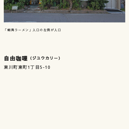
「蝦夷ラーメン」入口の左側が入口
自由
咖
哩
（ジユウカリー）
東川町東町1丁目5-10