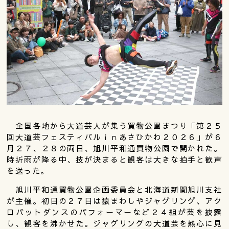
全国各地から大道芸人が集う買物公園まつり「第２５
回大道芸フェスティバルｉｎあさひかわ２０２６」が６
月２７、２８の両日、旭川平和通買物公園で開かれた。
時折雨が降る中、技が決まると観客は大きな拍手と歓声
を送った。
旭川平和通買物公園企画委員会と北海道新聞旭川支社
が主催。初日の２７日は猿まわしやジャグリング、アク
ロバットダンスのパフォーマーなど２４組が芸を披露
し、観客を沸かせた。ジャグリングの大道芸を熱心に見