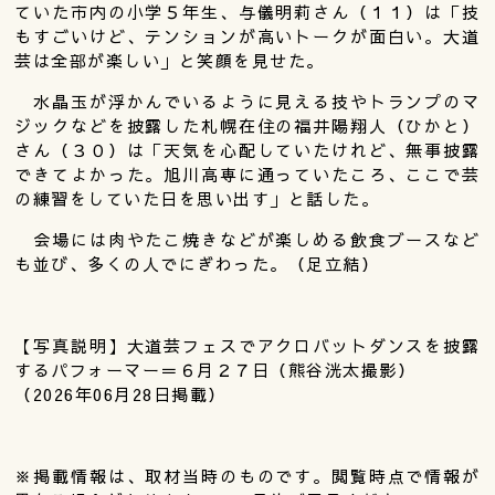
ていた市内の小学５年生、与儀明莉さん（１１）は「技
もすごいけど、テンションが高いトークが面白い。大道
芸は全部が楽しい」と笑顔を見せた。
水晶玉が浮かんでいるように見える技やトランプのマ
ジックなどを披露した札幌在住の福井陽翔人（ひかと）
さん（３０）は「天気を心配していたけれど、無事披露
できてよかった。旭川高専に通っていたころ、ここで芸
の練習をしていた日を思い出す」と話した。
会場には肉やたこ焼きなどが楽しめる飲食ブースなど
も並び、多くの人でにぎわった。（足立結）
【写真説明】大道芸フェスでアクロバットダンスを披露
するパフォーマー＝６月２７日（熊谷洸太撮影）
（2026年06月28日掲載）
※掲載情報は、取材当時のものです。閲覧時点で情報が