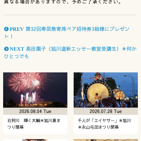
異なる場合がありますので、予めご了承ください。
第32回寿芸無寄席ペア招待券3組様にプレゼン
PREV
ト！
高田園子（旭川道新エッセー教室受講生）＊何か
NEXT
ひとつでも
2026.08.04 Tue
2026.07.28 Tue
石狩川 輝く大輪＊旭川夏ま
千人が「エイヤサー」＊旭川
つり開幕
＊永山屯田まつり閉幕