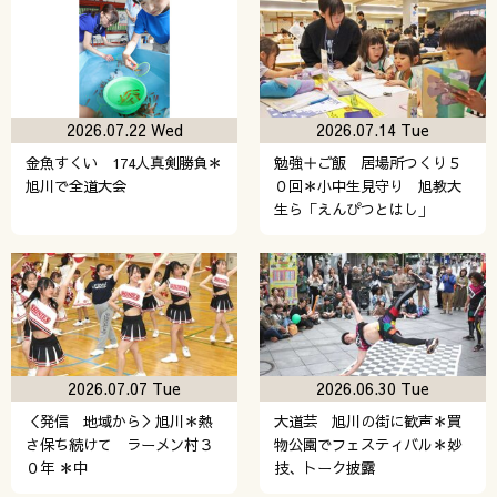
2026.07.22 Wed
2026.07.14 Tue
金魚すくい 174人真剣勝負＊
勉強＋ご飯 居場所つくり５
旭川で全道大会
０回＊小中生見守り 旭教大
生ら「えんぴつとはし」
2026.07.07 Tue
2026.06.30 Tue
＜発信 地域から＞旭川＊熱
大道芸 旭川の街に歓声＊買
さ保ち続けて ラーメン村３
物公園でフェスティバル＊妙
０年 ＊中
技、トーク披露