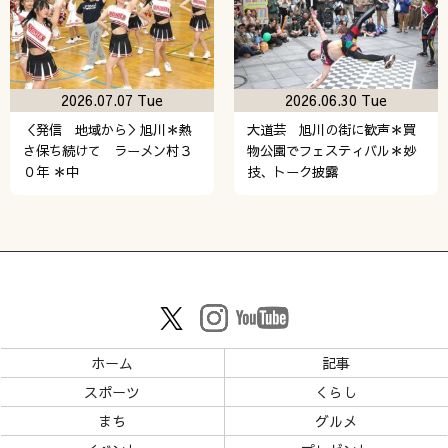
2026.07.07 Tue
2026.06.30 Tue
＜発信 地域から＞旭川＊熱
大道芸 旭川の街に歓声＊買
さ保ち続けて ラーメン村３
物公園でフェスティバル＊妙
０年 ＊中
技、トーク披露
ホーム
記事
スポーツ
くらし
まち
グルメ