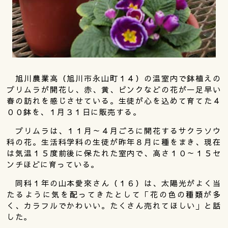
旭川農業高（旭川市永山町１４）の温室内で鉢植えの
プリムラが開花し、赤、黄、ピンクなどの花が一足早い
春の訪れを感じさせている。生徒が心を込めて育てた４
００鉢を、１月３１日に販売する。
プリムラは、１１月～４月ごろに開花するサクラソウ
科の花。生活科学科の生徒が昨年８月に種をまき、現在
は気温１５度前後に保たれた室内で、高さ１０～１５セ
ンチほどに育っている。
同科１年の山本愛來さん（１６）は、太陽光がよく当
たるように気を配ってきたとして「花の色の種類が多
く、カラフルでかわいい。たくさん売れてほしい」と話
した。