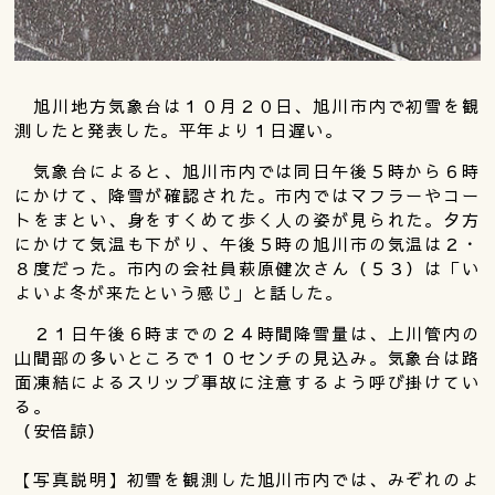
旭川地方気象台は１０月２０日、旭川市内で初雪を観
測したと発表した。平年より１日遅い。
気象台によると、旭川市内では同日午後５時から６時
にかけて、降雪が確認された。市内ではマフラーやコー
トをまとい、身をすくめて歩く人の姿が見られた。夕方
にかけて気温も下がり、午後５時の旭川市の気温は２・
８度だった。市内の会社員萩原健次さん（５３）は「い
よいよ冬が来たという感じ」と話した。
２１日午後６時までの２４時間降雪量は、上川管内の
山間部の多いところで１０センチの見込み。気象台は路
面凍結によるスリップ事故に注意するよう呼び掛けてい
る。
（安倍諒）
【写真説明】初雪を観測した旭川市内では、みぞれのよ