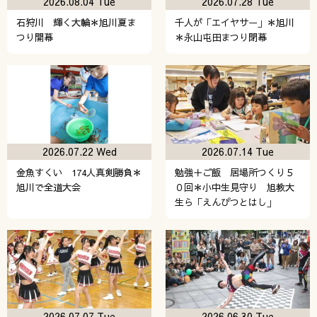
2026.08.04 Tue
2026.07.28 Tue
石狩川 輝く大輪＊旭川夏ま
千人が「エイヤサー」＊旭川
つり開幕
＊永山屯田まつり閉幕
2026.07.22 Wed
2026.07.14 Tue
金魚すくい 174人真剣勝負＊
勉強＋ご飯 居場所つくり５
旭川で全道大会
０回＊小中生見守り 旭教大
生ら「えんぴつとはし」
2026.07.07 Tue
2026.06.30 Tue