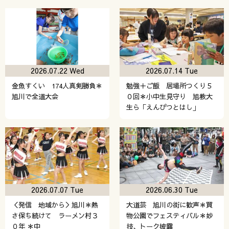
2026.07.22 Wed
2026.07.14 Tue
金魚すくい 174人真剣勝負＊
勉強＋ご飯 居場所つくり５
旭川で全道大会
０回＊小中生見守り 旭教大
生ら「えんぴつとはし」
2026.07.07 Tue
2026.06.30 Tue
＜発信 地域から＞旭川＊熱
大道芸 旭川の街に歓声＊買
さ保ち続けて ラーメン村３
物公園でフェスティバル＊妙
０年 ＊中
技、トーク披露