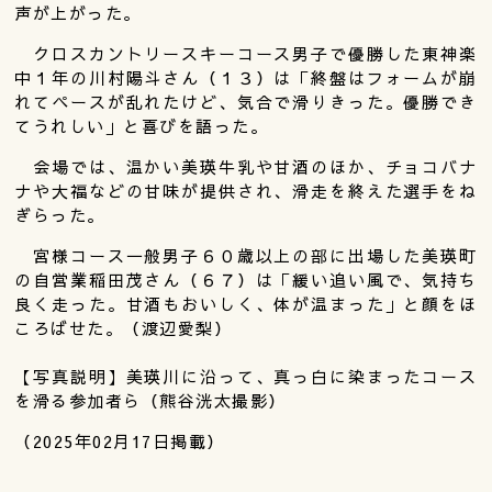
声が上がった。
クロスカントリースキーコース男子で優勝した東神楽
中１年の川村陽斗さん（１３）は「終盤はフォームが崩
れてペースが乱れたけど、気合で滑りきった。優勝でき
てうれしい」と喜びを語った。
会場では、温かい美瑛牛乳や甘酒のほか、チョコバナ
ナや大福などの甘味が提供され、滑走を終えた選手をね
ぎらった。
宮様コース一般男子６０歳以上の部に出場した美瑛町
の自営業稲田茂さん（６７）は「緩い追い風で、気持ち
良く走った。甘酒もおいしく、体が温まった」と顔をほ
ころばせた。（渡辺愛梨）
【写真説明】美瑛川に沿って、真っ白に染まったコース
を滑る参加者ら（熊谷洸太撮影）
（2025年02月17日掲載）