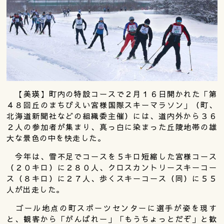
【美瑛】町内の特設コースで２月１６日開かれた「第
４８回丘のまちびえい宮様国際スキーマラソン」（町、
北海道新聞社などの組織委主催）には、道内外から３６
２人の参加者が集まり、真っ白に染まった丘陵地帯の雄
大な景色の中を快走した。
今年は、雪不足でコースを５キロ短縮した宮様コース
（２０キロ）に２８０人、クロスカントリースキーコー
ス（８キロ）に２７人、歩くスキーコース（同）に５５
人が出走した。
ゴール地点の町スポーツセンターに選手が姿を現す
と、観客から「がんばれー」「もうちょっとだぞ」と歓