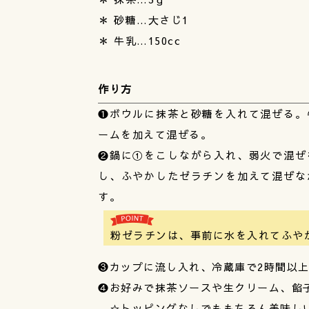
＊ 砂糖…大さじ1
＊ 牛乳…150cc
作り方
❶ボウルに抹茶と砂糖を入れて混ぜる。
ームを加えて混ぜる。
❷鍋に①をこしながら入れ、弱火で混ぜ
し、ふやかしたゼラチンを加えて混ぜな
す。
粉ゼラチンは、事前に水を入れてふや
❸カップに流し入れ、冷蔵庫で2時間以
❹お好みで抹茶ソースや生クリーム、餡
☆トッピングなしでももちろん美味し