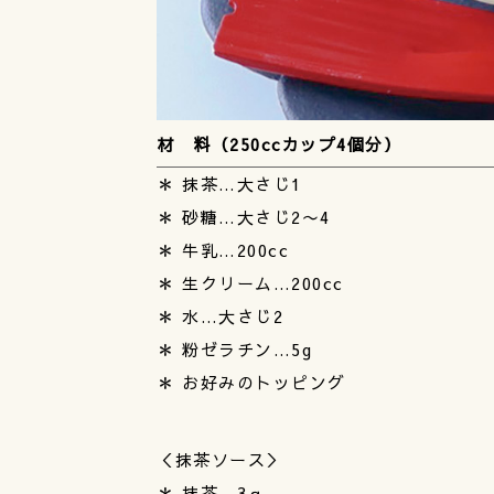
材 料（250ccカップ4個分）
＊ 抹茶…大さじ1
＊ 砂糖…大さじ2〜4
＊ 牛乳…200cc
＊ 生クリーム…200cc
＊ 水…大さじ2
＊ 粉ゼラチン…5g
＊ お好みのトッピング
＜抹茶ソース＞
＊ 抹茶…3ｇ