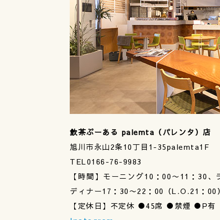
飲茶ぷーある palemta（パレンタ）店
旭川市永山2条10丁目1-35palemta1F
TEL0166-76-9983
【時間】モーニング10：00〜11：30、ラ
ディナー17：30〜22：00（L.O.21：00
【定休日】不定休 ●45席 ●禁煙 ●P有