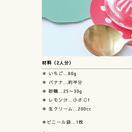
材料（2人分）
＊ いちご…80g
＊ バナナ…約半分
＊ 砂糖…25〜30g
＊ レモン汁…小さじ1
＊ 生クリーム…200cc
＊ビニール袋…1枚