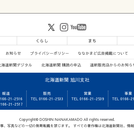
ツ
くらし
まち
お知らせ
プライバシーポリシー
ななかまど広告掲載について
北海道新聞デジタル
北海道新聞 購読の申込
道新販売店からのお知ら
北海道新聞 旭川支社
報道
販売
営業
事業
166-21-2516
TEL 0166-21-2533
TEL 0166-21-2539
TEL 0166-2
166-21-2517
Copyright© DOSHIN NANAKAMADO All rights reserved.
事、写真などの一切の無断転載を禁じます。 すべての著作権は北海道新聞社、情