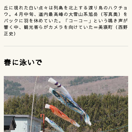
丘に現れた白い点々は列島を北上する渡り鳥のハクチョ
ウ。４月中旬、道内最高峰の大雪山系旭岳（写真奥）を
バックに羽を休めていた。「コーコー」という鳴き声が
響く中、観光客らがカメラを向けていた＝美瑛町（西野
正史）
春に泳いで