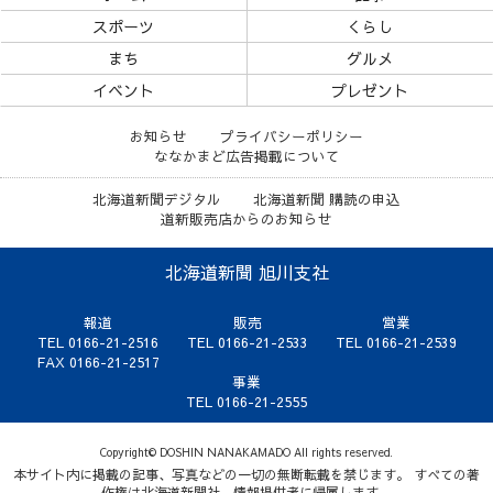
スポーツ
くらし
まち
グルメ
イベント
プレゼント
お知らせ
プライバシーポリシー
ななかまど広告掲載について
北海道新聞デジタル
北海道新聞 購読の申込
道新販売店からのお知らせ
北海道新聞 旭川支社
報道
販売
営業
TEL 0166-21-2516
TEL 0166-21-2533
TEL 0166-21-2539
FAX 0166-21-2517
事業
TEL 0166-21-2555
Copyright© DOSHIN NANAKAMADO All rights reserved.
本サイト内に掲載の記事、写真などの一切の無断転載を禁じます。 すべての著
作権は北海道新聞社、情報提供者に帰属します。