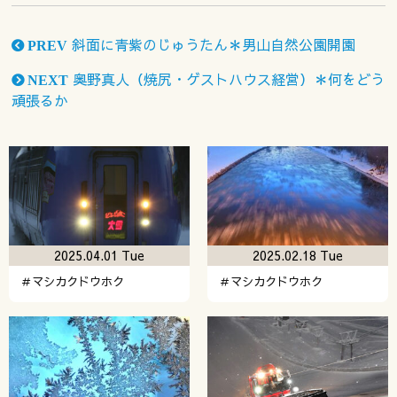
斜面に青紫のじゅうたん＊男山自然公園開園
PREV
奥野真人（焼尻・ゲストハウス経営）＊何をどう
NEXT
頑張るか
2025.04.01 Tue
2025.02.18 Tue
＃マシカクドウホク
＃マシカクドウホク