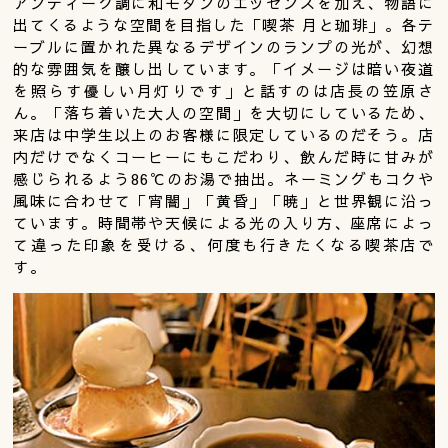
アンティーク調に和モダンのエッセンスを加え、物語に
出てくるような空間を目指した「喫茶 月と珈琲」。各テ
ーブルに置かれた異なるデザインのランプの光が、幻想
的な雰囲気を醸し出しています。「イメージは暗い夜道
を照らす優しい月灯りです」と話すのは店長の笠原さ
ん。「落ち着いた大人の空間」を大切にしているため、
来店は中学生以上のお客様に限定しているのだそう。店
内だけでなくコーヒーにもこだわり、飲んだ時に甘みが
感じられるよう86℃のお湯で抽出。ネーミングもコクや
風味に合わせて「宵闇」「黄昏」「暁」と世界観に沿っ
ています。時間帯や天候による光の入り方、座席によっ
て違った印象を受ける、何度も行きたくなる喫茶店で
す。