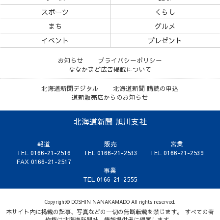
スポーツ
くらし
まち
グルメ
イベント
プレゼント
お知らせ
プライバシーポリシー
ななかまど広告掲載について
北海道新聞デジタル
北海道新聞 購読の申込
道新販売店からのお知らせ
北海道新聞 旭川支社
報道
販売
営業
TEL 0166-21-2516
TEL 0166-21-2533
TEL 0166-21-2539
FAX 0166-21-2517
事業
TEL 0166-21-2555
Copyright© DOSHIN NANAKAMADO All rights reserved.
本サイト内に掲載の記事、写真などの一切の無断転載を禁じます。 すべての著
作権は北海道新聞社、情報提供者に帰属します。