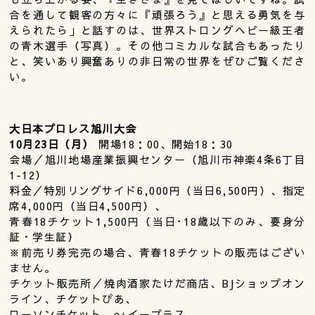
合を通して観客の方々に『頑張ろう』と思える勇気を与
えられたら」と話すのは、世界ストロングヘビー級王者
の青木選手（写真）。その他コミカルな試合もあったり
と、笑いあり興奮ありの非日常の世界をぜひご覧くださ
い。
大日本プロレス旭川大会
10月23日（月）
開場18：00、開始18：30
会場／旭川地場産業振興センター（旭川市神楽4条6丁目
1-12）
料金／特別リングサイド6,000円（当日6,500円）、指定
席4,000円（当日4,500円）、
青春18チケット1,500円（当日･18歳以下のみ、要身分
証・学生証）
※前売り券完売の場合、青春18チケットの販売はござい
ません。
チケット販売所／焼肉酒家たけだ商店、BJショップオン
ライン、チケットぴあ、
ローソンチケット、e+イープラス