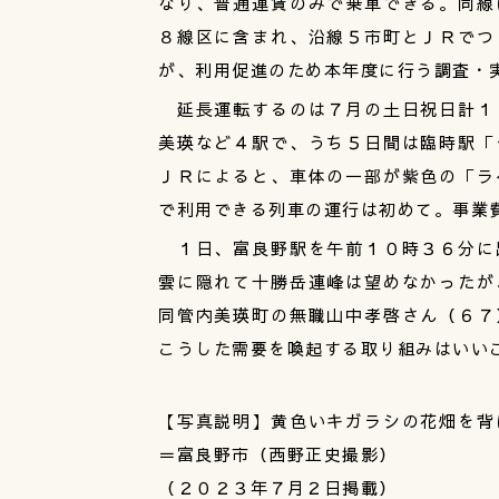
なり、普通運賃のみで乗車できる。同線
８線区に含まれ、沿線５市町とＪＲでつ
が、利用促進のため本年度に行う調査・
延長運転するのは７月の土日祝日計１
美瑛など４駅で、うち５日間は臨時駅「
ＪＲによると、車体の一部が紫色の「ラ
で利用できる列車の運行は初めて。事業
１日、富良野駅を午前１０時３６分に
雲に隠れて十勝岳連峰は望めなかったが
同管内美瑛町の無職山中孝啓さん（６７
こうした需要を喚起する取り組みはいい
【写真説明】黄色いキガラシの花畑を背
＝富良野市（西野正史撮影）
（２０２３年７月２日掲載）