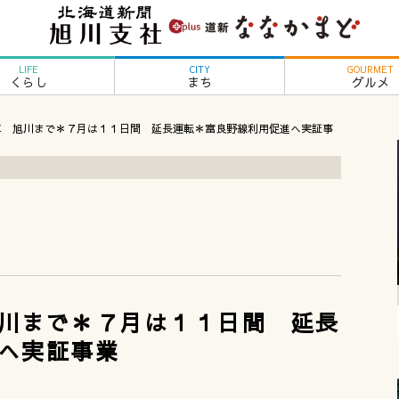
LIFE
CITY
GOURMET
くらし
まち
グルメ
車 旭川まで＊７月は１１日間 延長運転＊富良野線利用促進へ実証事
川まで＊７月は１１日間 延長
へ実証事業