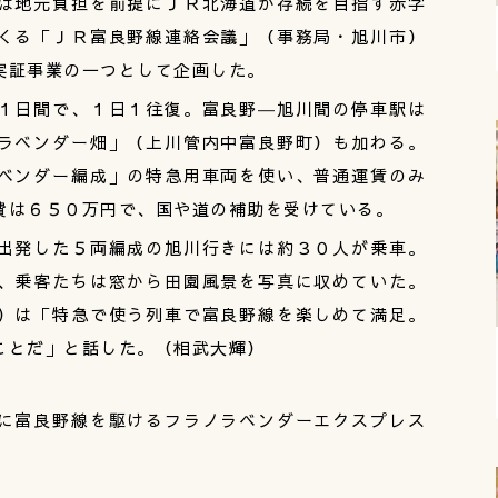
は地元負担を前提にＪＲ北海道が存続を目指す赤字
くる「ＪＲ富良野線連絡会議」（事務局・旭川市）
実証事業の一つとして企画した。
１日間で、１日１往復。富良野―旭川間の停車駅は
ラベンダー畑」（上川管内中富良野町）も加わる。
ベンダー編成」の特急用車両を使い、普通運賃のみ
費は６５０万円で、国や道の補助を受けている。
出発した５両編成の旭川行きには約３０人が乗車。
、乗客たちは窓から田園風景を写真に収めていた。
）は「特急で使う列車で富良野線を楽しめて満足。
ことだ」と話した。（相武大輝）
に富良野線を駆けるフラノラベンダーエクスプレス