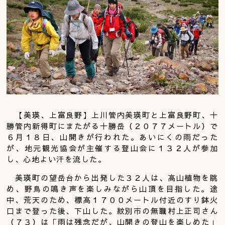
【美瑛、上富良野】上川管内美瑛町と上富良野町、十
勝管内新得町にまたがる十勝岳（２０７７メートル）で
６月１８日、山開きが行われた。あいにくの雨だった
が、地元観光協会が主催する登山会に１３２人が参加
し、心地よい汗を流した。
美瑛町の望岳台から出発した３２人は、高山植物を眺
め、野鳥の鳴き声を楽しみながら山頂を目指した。途
中、荒天のため、標高１７００メートル付近のすり鉢火
口まで登った後、下山した。紋別市の無職村上正司さん
（７３）は「雨は残念だが、山開きの登山を楽しめた」