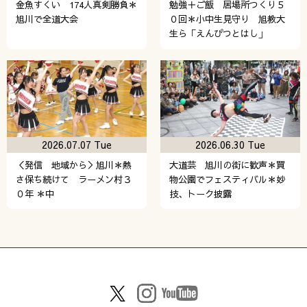
金魚すくい 174人真剣勝負＊
勉強＋ご飯 居場所つくり５
旭川で全道大会
０回＊小中生見守り 旭教大
生ら「えんぴつとはし」
2026.07.07 Tue
2026.06.30 Tue
＜発信 地域から＞旭川＊熱
大道芸 旭川の街に歓声＊買
さ保ち続けて ラーメン村３
物公園でフェスティバル＊妙
０年 ＊中
技、トーク披露