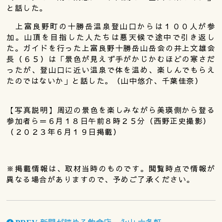
と話した。
上富良野町の十勝岳温泉登山口からは１００人が参
加。山頂を目指した人たちは悪天候で途中で引き返し
た。ガイドを行った上富良野十勝岳山岳会の井上文雄会
長（６５）は「景色が見えず手がかじかむほどの寒さだ
ったが、登山口に近い温泉で体を温め、楽しんでもらえ
たのではないか」と話した。（山中悠介、千葉佳奈）
【写真説明】周辺の景色を楽しみながら美瑛側から登る
参加者ら＝６月１８日午前８時２５分（西野正史撮影）
（２０２３年６月１９日掲載）
※掲載情報は、取材当時のものです。閲覧時点で情報が
異なる場合がありますので、予めご了承ください。
新聞が読める飲食店 永山 六条軒