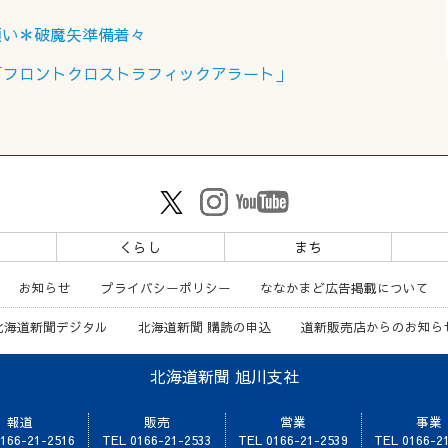
願い＊破魔矢準備着々
「フロントクロストラフィックアラート」
ツ
くらし
まち
お知らせ
プライバシーポリシー
ななかまど広告掲載について
北海道新聞デジタル
北海道新聞 購読の申込
道新販売店からのお知ら
北海道新聞 旭川支社
報道
販売
営業
事業
166-21-2516
TEL 0166-21-2533
TEL 0166-21-2539
TEL 0166-2