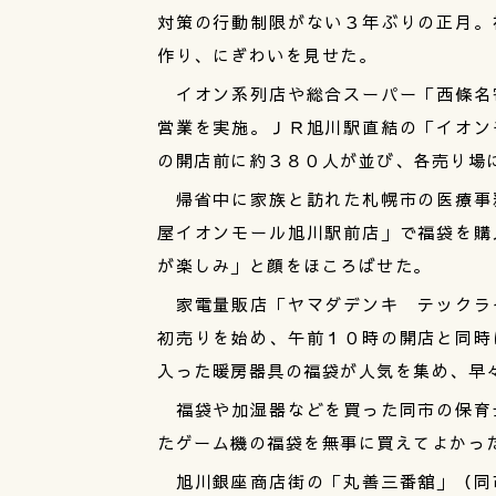
対策の行動制限がない３年ぶりの正月。
作り、にぎわいを見せた。
イオン系列店や総合スーパー「西條名
営業を実施。ＪＲ旭川駅直結の「イオン
の開店前に約３８０人が並び、各売り場
帰省中に家族と訪れた札幌市の医療事
屋イオンモール旭川駅前店」で福袋を購
が楽しみ」と顔をほころばせた。
家電量販店「ヤマダデンキ テックラ
初売りを始め、午前１０時の開店と同時
入った暖房器具の福袋が人気を集め、早
福袋や加湿器などを買った同市の保育
たゲーム機の福袋を無事に買えてよかっ
旭川銀座商店街の「丸善三番舘」（同