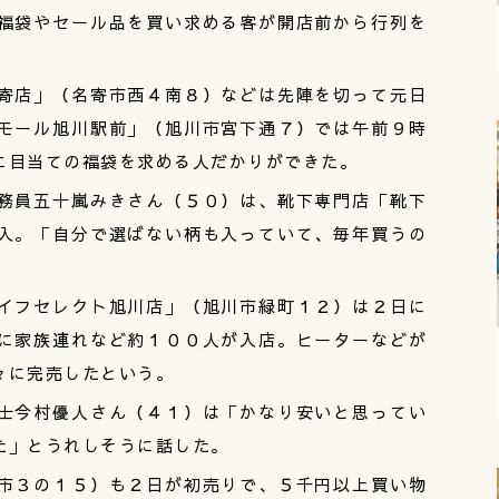
福袋やセール品を買い求める客が開店前から行列を
寄店」（名寄市西４南８）などは先陣を切って元日
モール旭川駅前」（旭川市宮下通７）では午前９時
に目当ての福袋を求める人だかりができた。
務員五十嵐みきさん（５０）は、靴下専門店「靴下
入。「自分で選ばない柄も入っていて、毎年買うの
イフセレクト旭川店」（旭川市緑町１２）は２日に
に家族連れなど約１００人が入店。ヒーターなどが
々に完売したという。
士今村優人さん（４１）は「かなり安いと思ってい
た」とうれしそうに話した。
市３の１５）も２日が初売りで、５千円以上買い物