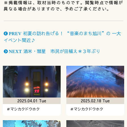
※掲載情報は、取材当時のものです。閲覧時点で情報が
異なる場合がありますので、予めご了承ください。
初夏の訪れ告げる！ “音楽のまち旭川”の 一大
PREV
イベント間近♪
酒米・彗星 市民が田植え＊３年ぶり
NEXT
2025.04.01 Tue
2025.02.18 Tue
＃マシカクドウホク
＃マシカクドウホク