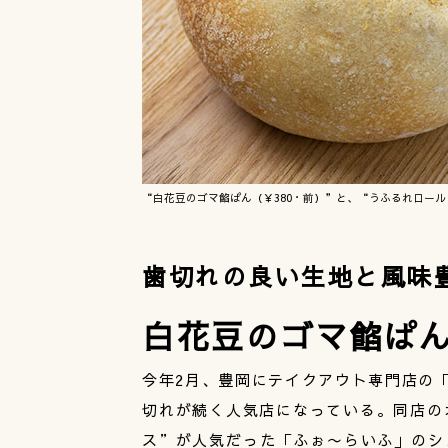
“白花豆のゴマ餡ぱん（￥380・前）”と、“うふるれロール
歯切れの良い生地と風味
白花豆のゴマ餡ぱ
今年2月、豊岡にテイクアウト専門店の「
切れが続く人気店になっている。同店の
ス”が人気だった「ふぉ〜らいふ」のシ