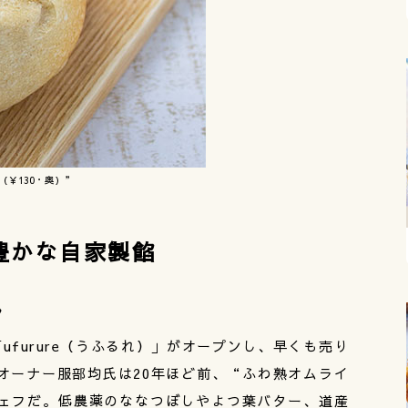
（￥130・奥）”
豊かな自家製餡
ん
ufurure（うふるれ）」がオープンし、早くも売り
オーナー服部均氏は20年ほど前、“ふわ熟オムライ
ェフだ。低農薬のななつぼしやよつ葉バター、道産