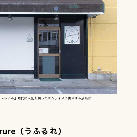
ぉ〜らいふ」時代に人気を誇ったオムライスに由来する店名だ
urure（うふるれ）