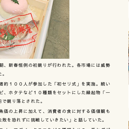
朝、新春恒例の初競りが行われた。各市場には威勢
た。
者約１００人が参加した「初セリ式」を実施。続い
ビ、ホタテなど１０種類をセットにした縁起物「一
円で競り落とされた。
魚価の上昇に加えて、消費者の食に対する価値観も
失敗を恐れずに挑戦していきたい」と話していた。