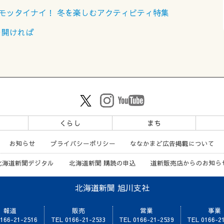
いとモッタイナイ！ 冬を楽しむアクティビティ特集
を開ければ
ツ
くらし
まち
お知らせ
プライバシーポリシー
ななかまど広告掲載について
北海道新聞デジタル
北海道新聞 購読の申込
道新販売店からのお知ら
北海道新聞 旭川支社
報道
販売
営業
事業
166-21-2516
TEL 0166-21-2533
TEL 0166-21-2539
TEL 0166-2