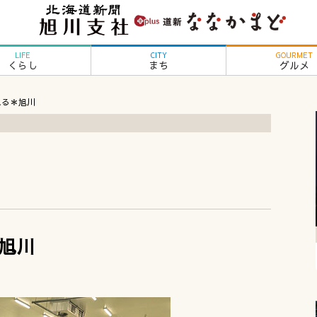
LIFE
CITY
GOURMET
くらし
まち
グルメ
れる＊旭川
旭川