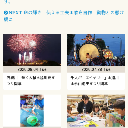
す。
命の輝き 伝える工夫＊歌を自作 動物との懸け
NEXT
橋に
2026.08.04 Tue
2026.07.28 Tue
石狩川 輝く大輪＊旭川夏ま
千人が「エイヤサー」＊旭川
つり開幕
＊永山屯田まつり閉幕