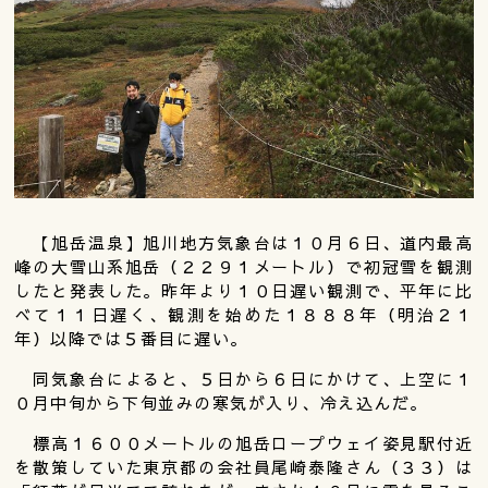
【旭岳温泉】旭川地方気象台は１０月６日、道内最高
峰の大雪山系旭岳（２２９１メートル）で初冠雪を観測
したと発表した。昨年より１０日遅い観測で、平年に比
べて１１日遅く、観測を始めた１８８８年（明治２１
年）以降では５番目に遅い。
同気象台によると、５日から６日にかけて、上空に１
０月中旬から下旬並みの寒気が入り、冷え込んだ。
標高１６００メートルの旭岳ロープウェイ姿見駅付近
を散策していた東京都の会社員尾崎泰隆さん（３３）は